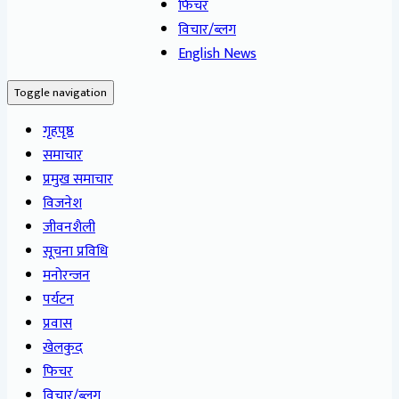
फिचर
विचार/ब्लग
English News
Toggle navigation
गृहपृष्ठ
समाचार
प्रमुख समाचार
विजनेश
जीवनशैली
सूचना प्रविधि
मनोरन्जन
पर्यटन
प्रवास
खेलकुद
फिचर
विचार/ब्लग