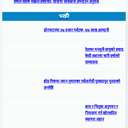
वर्षाले सडक सञ्जाल प्रभावित, यात्रामा सावधानी अपनाउन अनुरोध
भर्खरै
ढोरपाटनमा ३७ हजार पर्यटक, ४७ लाख आम्दानी
देशभर मनसुनी वायुको प्रभाव,
केही स्थानमा भारी वर्षाको
सम्भावना
ब्रोड पिकमा ज्यान गुमाएका पर्वतारोही पुरबहादुर गुरुङको
अन्त्येष्टि
बाघ र चितुवा अनुगमन र
नियन्त्रण गर्न खोरसहित
क्यामरा जडान