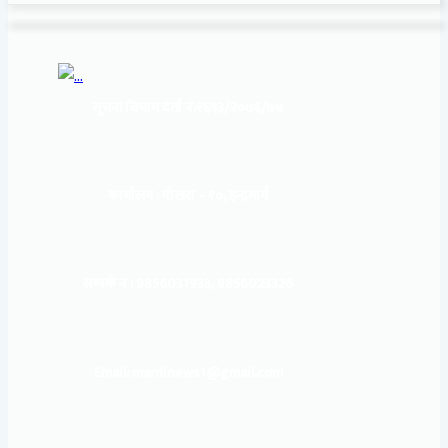
सूचना बिभाग दर्ता नं:
१६९३/२०७६/७७
कार्यालय :
पोखरा – १०, इन्द्रमार्ग
सम्पर्क नं : 9856031933, 9856023326
Email: mardinews1@gmail.com