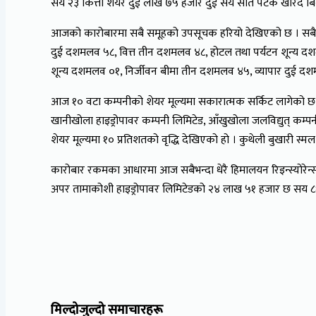
सय २३ कित्ता शेयर दुई लाख ७५ हजार दुई सय सात पटक खरिद बिक
आजको कारोबारमा सबै समूहको उपसूचक हरियो देखिएको छ । सबैभन्
दुई दशमलव ५८, वित्त तीन दशमलव ४८, होटल तथा पर्यटन शून्य द
शून्य दशमलव ०१, निर्जीवन बीमा तीन दशमलव ४५, व्यापार दुई दश
आज १० वटा कम्पनीको शेयर मूल्यमा सकारात्मक सर्किट लागेको छ । नेसनल ह
खानीखोला हाइड्रोपावर कम्पनी लिमिटेड, आँखुखोला जलविद्युत् कम्पनी
शेयर मूल्यमा १० प्रतिशतको वृद्धि देखिएको हो । कुथेली बुखारी स्
कारोबार रकमका आधारमा आज सबैभन्दा धेरै हिमालयन रिइन्स्योर
अपर तामाकोशी हाइड्रोपावर लिमिटेडको २४ लाख ५१ हजार छ सय ८
मिल्दोजुल्दो समाचारहरू