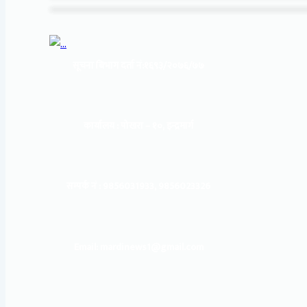
सूचना बिभाग दर्ता नं:
१६९३/२०७६/७७
कार्यालय :
पोखरा – १०, इन्द्रमार्ग
सम्पर्क नं : 9856031933, 9856023326
Email: mardinews1@gmail.com