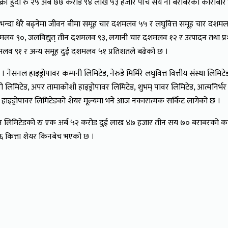
्री हुँदा रु २५ अर्ब ७७ करोड ९४ लाख ५३ हजार पाँच सय नौ बराबरको कारोबा
दा धेरै बढ्नेमा जीवन बीमा समूह चार दशमलव ५५ र लघुवित्त समूह चार दशमल
शमलव ९०, जलविद्युत् तीन दशमलव ९३, लगानी चार दशमलव १२ र उत्पादन तथा प्
मलव ९१ र अन्य समूह दुई दशमलव ५१ प्रतिशतले बढेको छ ।
ाइड्रोपावर कम्पनी लिमिटेड, नेरुडे मिर्मिरे लघुवित्त वित्तीय संस्था लिमिटेड, हाइड
 लिमिटेड, अपर तामाकोशी हाइड्रोपावर लिमिटेड, शुभम् पावर लिमिटेड, आत्मनिर्भर लु
मल हाइड्रोपावर लिमिटेडको शेयर मूल्यमा भने आज नकारात्मक सर्किट लागेको छ ।
ेन्स लिमिटेडको रु एक अर्ब ५२ करोड दुई लाख ४७ हजार तीन सय ७० बराबरको 
६ कित्ता शेयर किनबेच भएको छ ।