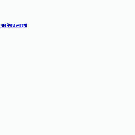
 शव नेपाल ल्याइयो