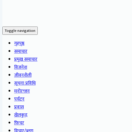
Toggle navigation
गृहपृष्ठ
समाचार
प्रमुख समाचार
विजनेश
जीवनशैली
सूचना प्रविधि
मनोरन्जन
पर्यटन
प्रवास
खेलकुद
फिचर
विचार/ब्लग