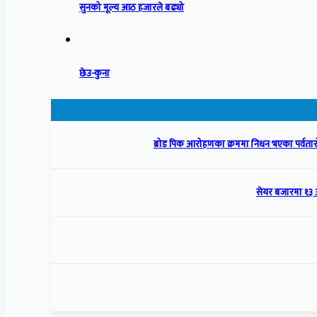
सुनको मूल्य आठ हजारले बढ्यो
छेउ-कुना
ब्रोड पिक आरोहणका क्रममा निधन भएका पर्वतारो
सेयर बजारमा १३ 