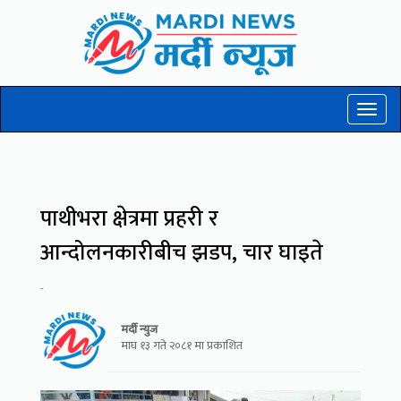
Toggl
naviga
पाथीभरा क्षेत्रमा प्रहरी र
आन्दोलनकारीबीच झडप, चार घाइते
-
मर्दी न्युज
माघ १३ गते २०८१ मा प्रकाशित