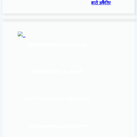
बाटो अर्कैतिर
सूचना बिभाग दर्ता नं:
१६९३/२०७६/७७
कार्यालय :
पोखरा – १०, इन्द्रमार्ग
सम्पर्क नं : 9856031933, 9856023326
Email: mardinews1@gmail.com