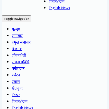
विचार/ब्लग
English News
Toggle navigation
गृहपृष्ठ
समाचार
प्रमुख समाचार
विजनेश
जीवनशैली
सूचना प्रविधि
मनोरन्जन
पर्यटन
प्रवास
खेलकुद
फिचर
विचार/ब्लग
English News