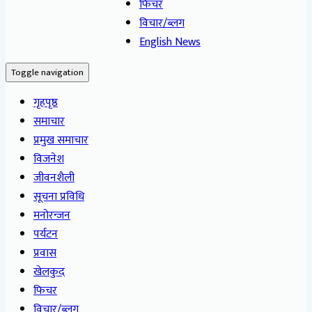
फिचर
विचार/ब्लग
English News
Toggle navigation
गृहपृष्ठ
समाचार
प्रमुख समाचार
विजनेश
जीवनशैली
सूचना प्रविधि
मनोरन्जन
पर्यटन
प्रवास
खेलकुद
फिचर
विचार/ब्लग