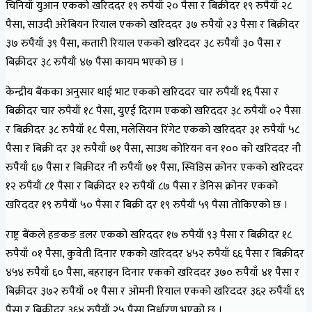
चिनियाँ युआन एकको खरिददर १९ रुपैयाँ २० पैसा र बिक्रीदर १९ रुपैयाँ २८
पैसा, साउदी अरेबियन रियाल एकको खरिददर ३७ रुपैयाँ २३ पैसा र बिक्रीदर
३७ रुपैयाँ ३९ पैसा, कतारी रियाल एकको खरिददर ३८ रुपैयाँ ३० पैसा र
बिक्रीदर ३८ रुपैयाँ ४७ पैसा कायम भएको छ ।
केन्द्रीय बैंकका अनुसार थाई भाट एकको खरिददर चार रुपैयाँ १६ पैसा र
बिक्रीदर चार रुपैयाँ १८ पैसा, युएई दिराम एकको खरिददर ३८ रुपैयाँ ०२ पैसा
र बिक्रीदर ३८ रुपैयाँ १८ पैसा, मलेसियन रिंगेट एकको खरिददर ३१ रुपैयाँ ५८
पैसा र बिक्री दर ३१ रुपैयाँ ७१ पैसा, साउथ कोरियन वन १०० को खरिददर नौ
रुपैयाँ ६७ पैसा र बिक्रीदर नौ रुपैयाँ ७१ पैसा, स्विडिस क्रोनर एकको खरिददर
१२ रुपैयाँ ८१ पैसा र बिक्रीदर १२ रुपैयाँ ८७ पैसा र डेनिस क्रोनर एकको
खरिददर १९ रुपैयाँ ५० पैसा र बिक्री दर १९ रुपैयाँ ५९ पैसा तोकिएको छ ।
राष्ट्र बैंकले हङकङ डलर एकको खरिददर १७ रुपैयाँ ९३ पैसा र बिक्रीदर १८
रुपैयाँ ०१ पैसा, कुवेती दिनार एकको खरिददर ४५२ रुपैयाँ ६६ पैसा र बिक्रीदर
४५४ रुपैयाँ ६० पैसा, बहराइन दिनार एकको खरिददर ३७० रुपैयाँ ४१ पैसा र
बिक्रीदर ३७२ रुपैयाँ ०१ पैसा र ओमनी रियाल एकको खरिददर ३६२ रुपैयाँ ६९
पैसा र बिक्रीदर ३६४ रुपैयाँ २५ पैसा निर्धारण भएको छ ।