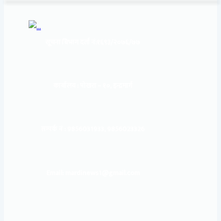
सूचना बिभाग दर्ता नं:
१६९३/२०७६/७७
कार्यालय :
पोखरा – १०, इन्द्रमार्ग
सम्पर्क नं : 9856031933, 9856023326
Email: mardinews1@gmail.com