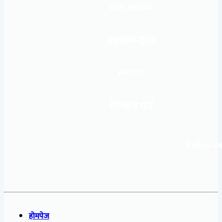
प्रधान सम्पादकः
खड्कजंग गुरुङ
सम्पादकः
शेषकान्त शर्मा
Follow us
होमपेज