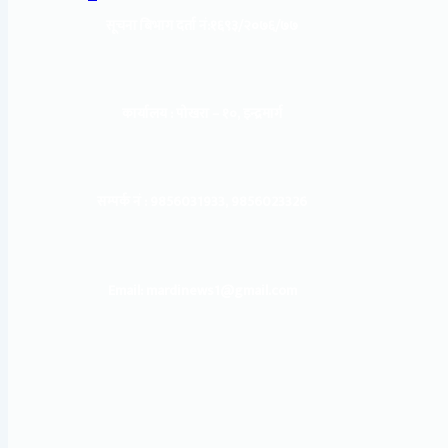
सूचना बिभाग दर्ता नं:
१६९३/२०७६/७७
कार्यालय :
पोखरा – १०, इन्द्रमार्ग
सम्पर्क नं : 9856031933, 9856023326
Email: mardinews1@gmail.com