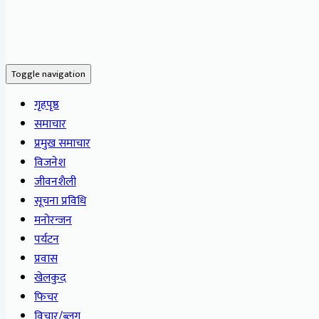
Toggle navigation
गृहपृष्ठ
समाचार
प्रमुख समाचार
विजनेश
जीवनशैली
सूचना प्रविधि
मनोरन्जन
पर्यटन
प्रवास
खेलकुद
फिचर
विचार/ब्लग