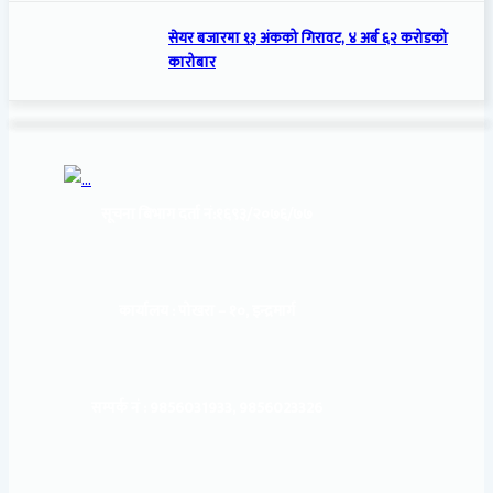
सेयर बजारमा १३ अंकको गिरावट, ४ अर्ब ६२ करोडको
कारोबार
सूचना बिभाग दर्ता नं:
१६९३/२०७६/७७
कार्यालय :
पोखरा – १०, इन्द्रमार्ग
सम्पर्क नं : 9856031933, 9856023326