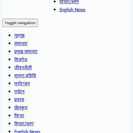
विचार/ब्लग
English News
Toggle navigation
गृहपृष्ठ
समाचार
प्रमुख समाचार
विजनेश
जीवनशैली
सूचना प्रविधि
मनोरन्जन
पर्यटन
प्रवास
खेलकुद
फिचर
विचार/ब्लग
English News