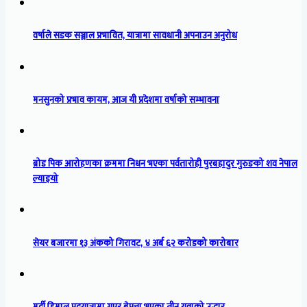
वर्षाले सडक सञ्जाल प्रभावित, यात्रामा सावधानी अपनाउन अनुरोध
मनसुनको प्रभाव कायम, आज यी प्रदेशमा वर्षाको सम्भावना
ब्रोड पिक आरोहणका क्रममा निधन भएका पर्वतारोही पुरबहादुर गुरुङको शव नेपाल
ल्याइयो
सेयर बजारमा १३ अंकको गिरावट, ४ अर्ब ६२ करोडको कारोबार
मर्दी हिमाल पदयात्रामा गएर बेपत्ता भएका तीन युवाको उद्धार