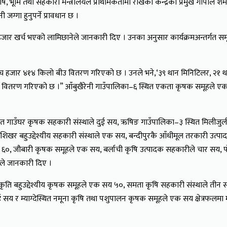
कृषि, भूमि तथा सहकारी मन्त्रालयले प्राथमिकतामा राखेको केन्द्रका प्रमुख गोपाल 
ग्गा हुनुपर्ने प्रावधान छ ।
जार खर्च भएको लामिछानेले जानकारी दिए । उनका अनुसार कार्यक्रमअन्तर्गत सम
ँच हजार ४१४ किलो बीउ वितरण गरिएको छ । उनले भने,‘३९ थान मिनिटिलर, २१ 
लो वितरण गरिएको छ ।” आँबुखैरेनी गाउँपालिका–६ स्थित एकता कृषक समूहले एक सय 
्थित गाउँघर कृषक सहकारी संस्थाले दुई सय, ऋषिङ गाउँपालिका–३ स्थित मिलीज
शिखर बहुउद्देश्यीय सहकारी संस्थाले एक सय, बन्दीपुरकै आँधीमूल तरकारी उत्प
जौबारी कृषक समूहले एक सय, बर्लाची कृषि उत्पादक सहकारीले चार सय, पोख
नेले जानकारी दिए ।
 बहुउद्देश्यीय कृषक समूहले एक सय ५०, समता कृषि सहकारी संस्थाले तीन सय, फ
ुई सय र म्याग्देस्थित नमूना कृषि तथा पशुपालन कृषक समूहले एक सय क्षेत्रफलमा म