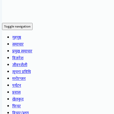
Toggle navigation
गृहपृष्ठ
समाचार
प्रमुख समाचार
विजनेश
जीवनशैली
सूचना प्रविधि
मनोरन्जन
पर्यटन
प्रवास
खेलकुद
फिचर
विचार/ब्लग