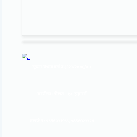
सूचना बिभाग दर्ता नं:
१६९३/२०७६/७७
कार्यालय :
पोखरा – १०, इन्द्रमार्ग
सम्पर्क नं : 9856031933, 9856023326