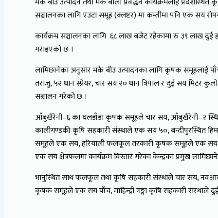
मकै बीउ उत्पादन तथा मकै बाली प्रवर्द्धन कार्यक्रमलाई प्रदेशस्थित 
सञ्चालनका लागि एउटा समूह (क्लष्टर) मा कम्तीमा पनि एक सय रोपनी ज
कार्यक्रम सञ्चालनका लागि ६८ लाख बजेट रहेकामा रु ३९ लाख दुई ह
गराइएको छ ।
लामिछानेका अनुसार मकै बीउ उत्पादनका लागि कृषक समूहलाई पा
तराजु, ५२ थान स्प्रेयर, चार सय २० थान त्रिपाल र दुई सय मिटर कु
सञ्चालन गरेको छ ।
आँबुखैरेनी–६ का घलडाँडा कृषक समूहले चार सय, आँबुखैरेनी–२ स
कालीगण्डकी कृषि सहकारी संस्थाले एक सय ५०, बन्दीपुरस्थित हिम
समूहले एक सय, हरियाली फलफूल तरकारी कृषक समूहले एक सय ६०, 
एक सय क्षेत्रफलमा कार्यक्रम विस्तार गरेका केन्द्रका प्रमुख लामिछा
भानुस्थित साथ फलफूल तथा कृषि सहकारी संस्थाले चार सय, नवआकृति
कृषक समूहले एक सय पाँच, माहिन्द्री गङ्गा कृषि सहकारी संस्थाले द