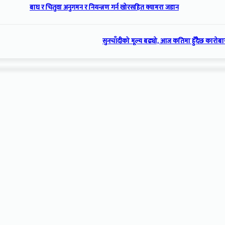
बाघ र चितुवा अनुगमन र नियन्त्रण गर्न खोरसहित क्यामरा जडान
सुनचाँदीको मूल्य बढ्यो, आज कतिमा हुँदैछ कारोबा