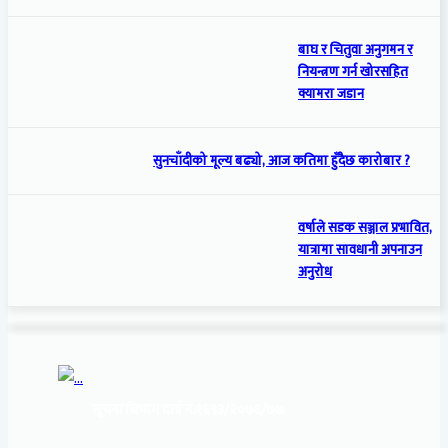
बाघ र चितुवा अनुगमन र
नियन्त्रण गर्न खोरसहित
क्यामरा जडान
सुनचाँदीको मूल्य बढ्यो, आज कतिमा हुँदैछ कारोबार ?
वर्षाले सडक सञ्जाल प्रभावित,
यात्रामा सावधानी अपनाउन
अनुरोध
सूचना बिभाग दर्ता नं:
१६९३/२०७६/७७