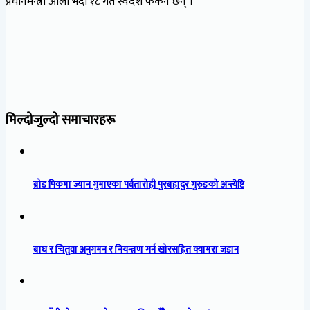
प्रधानमन्त्री ओली भदौ १८ गते स्वदेश फर्कने छन् ।
मिल्दोजुल्दो समाचारहरू
ब्रोड पिकमा ज्यान गुमाएका पर्वतारोही पुरबहादुर गुरुङको अन्त्येष्टि
बाघ र चितुवा अनुगमन र नियन्त्रण गर्न खोरसहित क्यामरा जडान