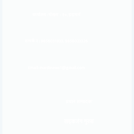
कार्यालय :
पोखरा – १०, इन्द्रमार्ग
सम्पर्क नं : 9856031933, 9856023326
Email: mardinews1@gmail.com
प्रधान सम्पादकः
खड्कजंग गुरुङ