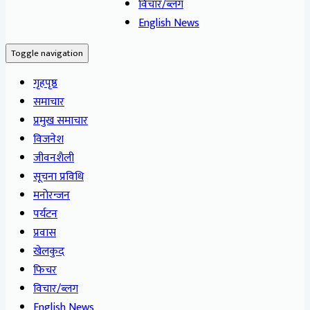
विचार/ब्लग
English News
Toggle navigation
गृहपृष्ठ
समाचार
प्रमुख समाचार
विजनेश
जीवनशैली
सूचना प्रविधि
मनोरन्जन
पर्यटन
प्रवास
खेलकुद
फिचर
विचार/ब्लग
English News