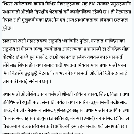
शिखर सम्मेलनका क्रममा विभिन्न मित्रराष्ट्रहरूका राष्ट्र तथा सरकार प्रमुखहरूसँग
प्रधानमन्त्री ओलीले द्विपक्षीय भेटवार्ता गर्ने कार्यतालिका रहेको छ । ती भेटघाटमा
नेपाल र ती मुलुकबीचका द्विपक्षीय एवं अन्य प्राथमिकताका विषयमा छलफल
हुनेछ ।
हालसम्म रुसी महासङ्घका राष्ट्रपति भ्लादिमीर पुटिन, गणतन्त्र माल्दिभ्सका
राष्ट्रपति डा.मोहमद मिज्जु, कम्बोडिया अधिराज्यका प्रधानमन्त्री डा सोमदेक मोहा
बोरभोर तिपाहदे हुन महानेट, लाओ जनप्रजातान्त्रिक गणतन्त्रका प्रधानमन्त्री
सोनेसाइ सिपानडोन तथा समाजवादी गणतन्त्र भियतनामका प्रधानमन्त्री फाम
मिन चिङसँग छुट्टाछुट्टै भेटवार्ता तय भएको प्रधानमन्त्री ओलीले हिजै सदनलाई
जानकारी गराई सकेका छन् ।
प्रधानमन्त्री ओलीसँग उनका धर्मपत्नी श्रीमती राधिका शाक्य, शिक्षा, विज्ञान तथा
प्रविधिमन्त्री रघुजी पन्त, संस्कृति, पर्यटन तथा नागरिक उड्डयनमन्त्री बद्रीप्रसाद
पाण्डे, नेपाली काँग्रेसका सांसद पूर्णबहादुर खड्का, प्रधानमन्त्रीका आर्थिक तथा
विकास सल्लाहकार डा.युवराज खतिवडा, नेकपा (एमाले) का सांसद छविलाल
विश्वकर्मा र उच्चस्तरीय सरकारी अधिकारीहरू रहने मन्त्रालयले जनाएको छ ।