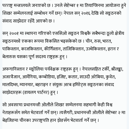
परराष्ट्र मन्त्रालयले जनाएको छ । उनले सेप्टेम्बर १ मा तियान्जिनमा आयोजना हुने
शिखर सम्मेलनलाई सम्बोधन गर्ने छन्। नेपाल सन् २०१६ देखि सो सङ्गठनको
संवाद साझेदार रहँदै आएको छ ।
सन् २००१ मा स्थापना गरिएको एससिओ सङ्गठन विश्वकै सबैभन्दा ठूलो क्षेत्रीय
सङ्गठनमध्ये एकका रूपमा विकसित भइसकेको छ । चीन, रुस, भारत,
पाकिस्तान, काजकिस्तान, कीर्गिस्तान, ताजिकिस्तान, उज्वेकिस्तान, इरान र
बेलारुस यसका पूर्ण सदस्य राष्ट्रहरू हुन् ।
अफगानिस्तान र मङ्गोलिया पर्यवेक्षक राष्ट्रहरू हुन् । नेपालसहित टर्की, श्रीलङ्का,
अजरवैजान, आर्मेनिया, कम्बोडिया, इजिप्ट, कतार, साउदी अरेबिया, कुवेत,
मालदिभ्स, म्यानमार, बहराइन र संयुक्त अरब इमिरेट्स सङ्गठनका संवाद
साझेदारहरू (डायलग पार्टनर) हुन् ।
सो अवसरमा प्रधानमन्त्री ओलीले शिखर सम्मेलनमा सहभागी केही विश्व
नेताहरूसँग समेत भेटवार्ता गर्ने छन्। त्यसैगरी, प्रधानमन्त्री ओलीले सेप्टेम्बर २ मा
बेइजिङमा चीनका उपराष्ट्रपति हान झेङसँग भेटवार्ता गर्ने छन् ।