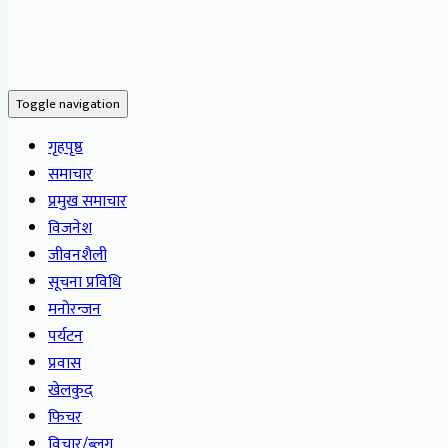
Toggle navigation
गृहपृष्ठ
समाचार
प्रमुख समाचार
विजनेश
जीवनशैली
सूचना प्रविधि
मनोरन्जन
पर्यटन
प्रवास
खेलकुद
फिचर
विचार/ब्लग