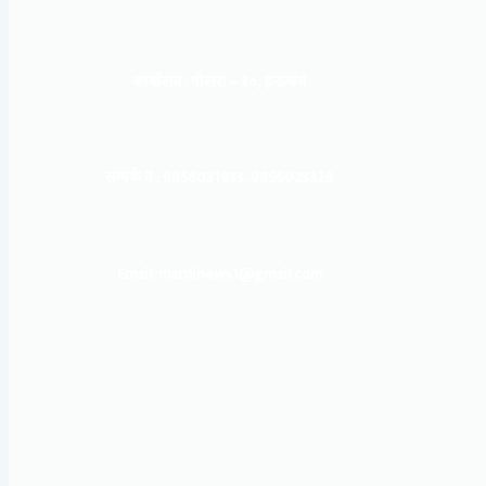
कार्यालय :
पोखरा – १०, इन्द्रमार्ग
सम्पर्क नं : 9856031933, 9856023326
Email: mardinews1@gmail.com