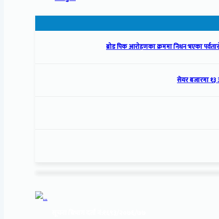
ब्रोड पिक आरोहणका क्रममा निधन भएका पर्वतारो
सेयर बजारमा १३ 
सूचना बिभाग दर्ता नं:
१६९३/२०७६/७७