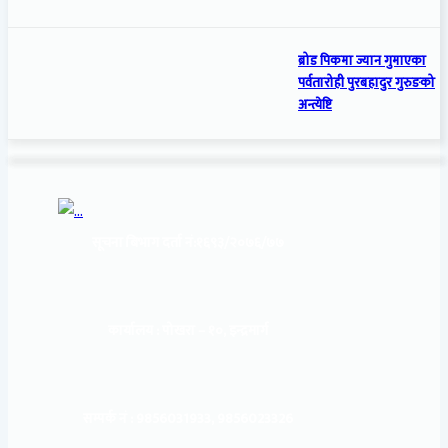
ब्रोड पिकमा ज्यान गुमाएका
पर्वतारोही पुरबहादुर गुरुङको
अन्त्येष्टि
सूचना बिभाग दर्ता नं:
१६९३/२०७६/७७
कार्यालय :
पोखरा – १०, इन्द्रमार्ग
सम्पर्क नं : 9856031933, 9856023326