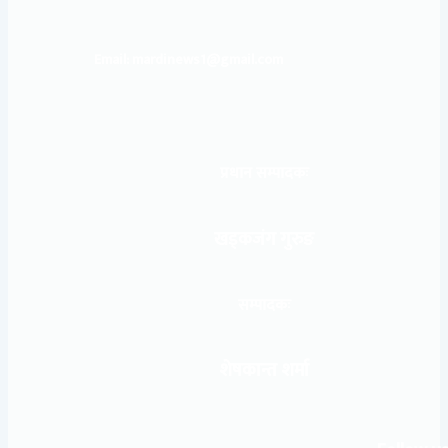
Email: mardinews1@gmail.com
प्रधान सम्पादकः
खड्कजंग गुरुङ
सम्पादकः
शेषकान्त शर्मा