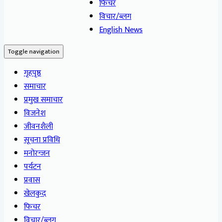
फिचर
विचार/ब्लग
English News
Toggle navigation
गृहपृष्ठ
समाचार
प्रमुख समाचार
विजनेश
जीवनशैली
सूचना प्रविधि
मनोरन्जन
पर्यटन
प्रवास
खेलकुद
फिचर
विचार/ब्लग