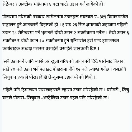
सेप्टेम्बर र अक्टोबर महिनामा ४ वटा चार्टर उडान गर्न लागेको हो ।
पोखरामा गरिएको पत्रकार सम्मेलनमा उडानहरू एयरबस ए–३१९ विमानमार्फत
सञ्चालन हुने जानकारी दिइएको हो । १ सय २६ सिट क्षमताको जहाजमा पहिलो
उडान २८ सेप्टेम्बरमा गर्ने भुटानले दोस्रो उडान २ अक्टोबरमा गर्नेछ । तेस्रो उडान ६
अक्टोबर र चौथो उडान १० अक्टोबरमा हुने युनिभर्सल टुर्स एण्ड ट्राभल्सका
कार्यवाहक अध्यक्ष परासर प्रसाईंले प्रसाईंले जानकारी दिए ।
‘सबै उडानको लागि प्यासेन्जर खुला गरिएको जानकारी दिंदै पारोबाट बिहान
साढे १० बजे उडान भर्ने फ्लाइट पोखरामा पौने १२ बजे ल्याण्ड गर्नेछ । यसअघि
सिचुवान एयरले पोखरादेखि छेन्दुसम्म उडान भरेको थियो ।
अहिले पनि हिमालयन एयरलाइन्सले ल्हासा उडान भरिरहेको छ । यसैगरी , सिचु
वानले पोखरा–सिचुवान–अस्ट्रेलिया उडान पहल पनि गरिरहेको छ ।