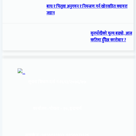
बाघ र चितुवा अनुगमन र नियन्त्रण गर्न खोरसहित क्यामरा
जडान
सुनचाँदीको मूल्य बढ्यो, आज
कतिमा हुँदैछ कारोबार ?
सूचना बिभाग दर्ता नं:
१६९३/२०७६/७७
कार्यालय :
पोखरा – १०, इन्द्रमार्ग
सम्पर्क नं : 9856031933, 9856023326