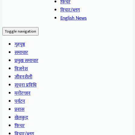
फिचर
विचार/ब्लग
English News
Toggle navigation
गृहपृष्ठ
समाचार
प्रमुख समाचार
विजनेश
जीवनशैली
सूचना प्रविधि
मनोरन्जन
पर्यटन
प्रवास
खेलकुद
फिचर
विचार/ब्लग