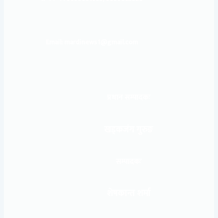
Email: mardinews1@gmail.com
प्रधान सम्पादकः
खड्कजंग गुरुङ
सम्पादकः
शेषकान्त शर्मा