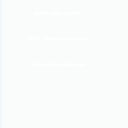
कार्यालय :
पोखरा – १०, इन्द्रमार्ग
सम्पर्क नं : 9856031933, 9856023326
Email: mardinews1@gmail.com