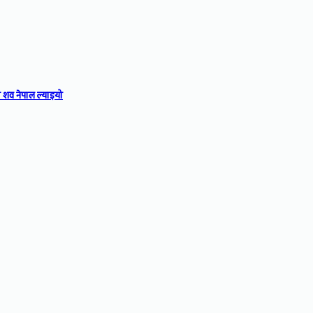
 शव नेपाल ल्याइयो