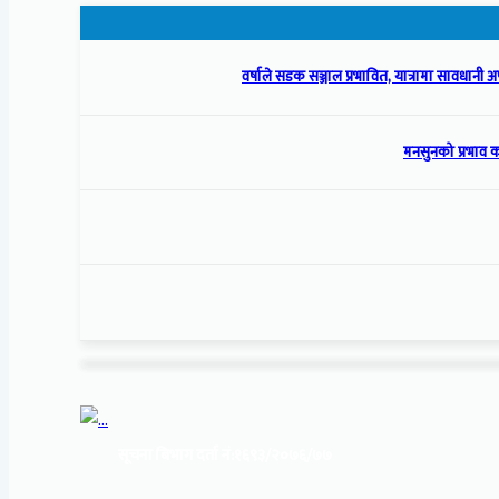
वर्षाले सडक सञ्जाल प्रभावित, यात्रामा सावधानी
मनसुनको प्रभाव क
सूचना बिभाग दर्ता नं:
१६९३/२०७६/७७