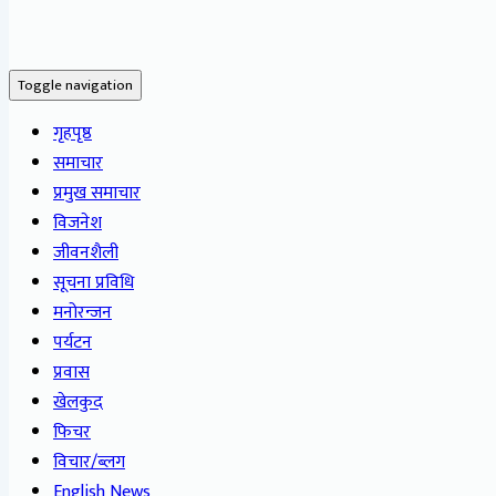
Toggle navigation
गृहपृष्ठ
समाचार
प्रमुख समाचार
विजनेश
जीवनशैली
सूचना प्रविधि
मनोरन्जन
पर्यटन
प्रवास
खेलकुद
फिचर
विचार/ब्लग
English News