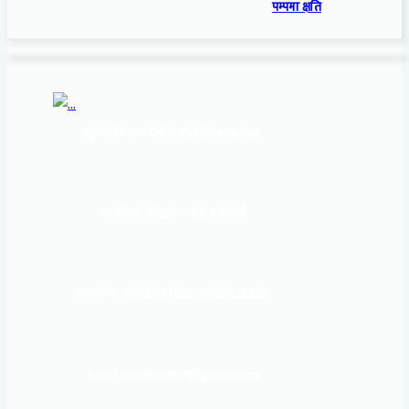
पम्पमा क्षति
सूचना बिभाग दर्ता नं:
१६९३/२०७६/७७
कार्यालय :
पोखरा – १०, इन्द्रमार्ग
सम्पर्क नं : 9856031933, 9856023326
Email: mardinews1@gmail.com