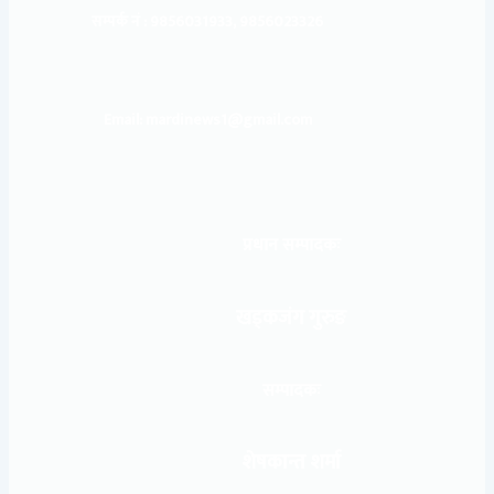
सम्पर्क नं : 9856031933, 9856023326
Email: mardinews1@gmail.com
प्रधान सम्पादकः
खड्कजंग गुरुङ
सम्पादकः
शेषकान्त शर्मा