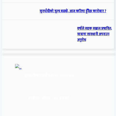
सुनचाँदीको मूल्य बढ्यो, आज कतिमा हुँदैछ कारोबार ?
वर्षाले सडक सञ्जाल प्रभावित,
यात्रामा सावधानी अपनाउन
अनुरोध
सूचना बिभाग दर्ता नं:
१६९३/२०७६/७७
कार्यालय :
पोखरा – १०, इन्द्रमार्ग