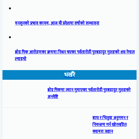
मनसुनको प्रभाव कायम, आज यी प्रदेशमा वर्षाको सम्भावना
ब्रोड पिक आरोहणका क्रममा निधन भएका पर्वतारोही पुरबहादुर गुरुङको शव नेपाल
ल्याइयो
भर्खरै
ब्रोड पिकमा ज्यान गुमाएका पर्वतारोही पुरबहादुर गुरुङको
अन्त्येष्टि
बाघ र चितुवा अनुगमन र
नियन्त्रण गर्न खोरसहित
क्यामरा जडान