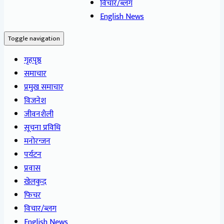
विचार/ब्लग
English News
Toggle navigation
गृहपृष्ठ
समाचार
प्रमुख समाचार
विजनेश
जीवनशैली
सूचना प्रविधि
मनोरन्जन
पर्यटन
प्रवास
खेलकुद
फिचर
विचार/ब्लग
English News