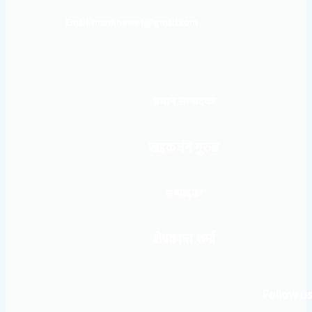
Email: mardinews1@gmail.com
प्रधान सम्पादकः
खड्कजंग गुरुङ
सम्पादकः
शेषकान्त शर्मा
Follow us