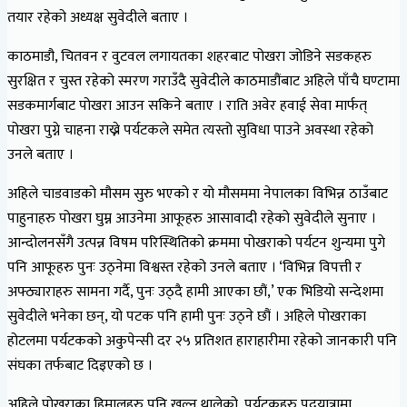
तयार रहेको अध्यक्ष सुवेदीले बताए ।
काठमाडौ, चितवन र वुटवल लगायतका शहरबाट पोखरा जोडिने सडकहरु
सुरक्षित र चुस्त रहेको स्मरण गराउँदै सुवेदीले काठमाडौंबाट अहिले पाँचै घण्टामा
सडकमार्गबाट पोखरा आउन सकिने बताए । राति अवेर हवाई सेवा मार्फत्
पोखरा पुग्ने चाहना राख्ने पर्यटकले समेत त्यस्तो सुविधा पाउने अवस्था रहेको
उनले बताए ।
अहिले चाडवाडको मौसम सुरु भएको र यो मौसममा नेपालका विभिन्न ठाउँबाट
पाहुनाहरु पोखरा घुम्न आउनेमा आफूहरु आसावादी रहेको सुवेदीले सुनाए ।
आन्दोलनसँगै उत्पन्न विषम परिस्थितिको क्रममा पोखराको पर्यटन शुन्यमा पुगे
पनि आफूहरु पुनः उठ्नेमा विश्वस्त रहेको उनले बताए । ‘विभिन्न विपत्ती र
अफ्ठ्याराहरु सामना गर्दै, पुनः उठ्दै हामी आएका छौं,’ एक भिडियो सन्देशमा
सुवेदीले भनेका छन्, यो पटक पनि हामी पुनः उठ्ने छौं । अहिले पोखराका
होटलमा पर्यटकको अकुपेन्सी दर २५ प्रतिशत हाराहारीमा रहेको जानकारी पनि
संघका तर्फबाट दिइएको छ ।
अहिले पोखराका हिमालहरु पनि खुल्न थालेको, पर्यटकहरु पदयात्रामा