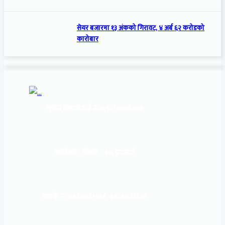
सेयर बजारमा १३ अंकको गिरावट, ४ अर्ब ६२ करोडको
कारोबार
सूचना बिभाग दर्ता नं:
१६९३/२०७६/७७
कार्यालय :
पोखरा – १०, इन्द्रमार्ग
सम्पर्क नं : 9856031933, 9856023326