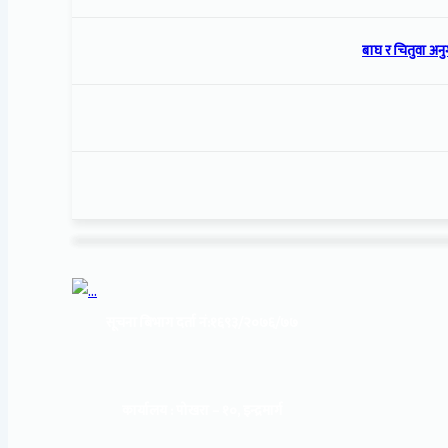
बाघ र चितुवा अनु
सूचना बिभाग दर्ता नं:
१६९३/२०७६/७७
कार्यालय :
पोखरा – १०, इन्द्रमार्ग