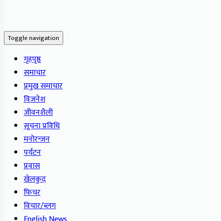
Toggle navigation
गृहपृष्ठ
समाचार
प्रमुख समाचार
विजनेश
जीवनशैली
सूचना प्रविधि
मनोरन्जन
पर्यटन
प्रवास
खेलकुद
फिचर
विचार/ब्लग
English News