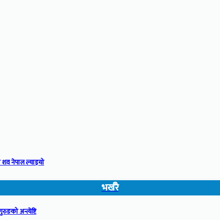
 शव नेपाल ल्याइयो
भर्खरै
रुङको अन्त्येष्टि