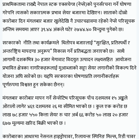
प्राथमिकतामा राख्दै नेपाल स्टक एक्सचेन्ज (नेप्से)को पुनर्संरचना गर्ने घोषणा
गरेपनि त्यसको सकारात्मक प्रभाव सेयर बजारमा देखिएन। साताको दोस्रो
कारोबार दिन मंगलबार बजार खुलेदेखि नै उचारचढावमा रहेको नेप्से परिसूचक
अन्तिम समयमा आएर ३९.४४ अंकले घटेर २७४४.४० विन्दुमा पुगेको छ।
सरकारको नीति तथा कार्यक्रमले धितोपत्र बजारलाई “सुरक्षित, प्रतिस्पर्धी र
अन्तर्राष्ट्रिय मापदण्ड अनुरूप” विकास गर्ने प्रतिबद्धता जनाएको छ। साथै
आगामी दशकभित्र ३० हजार मेगावाट विदयुत उत्पादन लक्ष्यसहित आयोजना
प्रभावित क्षेत्रका नागरिकहरूलाई मुआब्जाको सट्टा सेयर लगानीको विकल्प दिने
योजना अघि सारेको छ। यद्दपि सरकारका घोषणाप्रति लगानीकर्ताहरू
पूर्णरुपमा विश्वस्त हुन सकेका छैनन्।
मंगलबार कारोबार मापन गर्ने सेन्सेटिभ परिसूचक पाँच दशमलव १५ अङ्कले
ओरालो लागेर ४६९ दशमलव २६ मा सीमित भएको छ । कुल एक करोड छ
लाख ७८ हजार ५५० कित्ता सेयर रु चार अर्ब ६६ करोड ५० लाख २० हजार
६७७ मूल्यमा खरिद बिक्री भएको छ ।
कारोबारका आधारमा नेसनल हाइड्रोपावर, रिलायन्स स्पिनिङ मिल्स, रिडी पावर