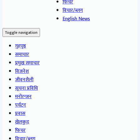
फिचर
विचार/ब्लग
English News
Toggle navigation
गृहपृष्ठ
समाचार
प्रमुख समाचार
विजनेश
जीवनशैली
सूचना प्रविधि
मनोरन्जन
पर्यटन
प्रवास
खेलकुद
फिचर
विचार/ब्लग