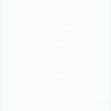
प्रधान सम्पादकः
खड्कजंग गुरुङ
सम्पादकः
शेषकान्त शर्मा
Follow us