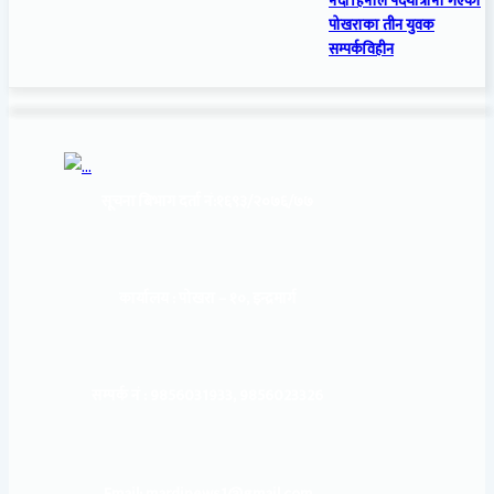
मर्दी हिमाल पदयात्रामा गएका
पोखराका तीन युवक
सम्पर्कविहीन
सूचना बिभाग दर्ता नं:
१६९३/२०७६/७७
कार्यालय :
पोखरा – १०, इन्द्रमार्ग
सम्पर्क नं : 9856031933, 9856023326
Email: mardinews1@gmail.com