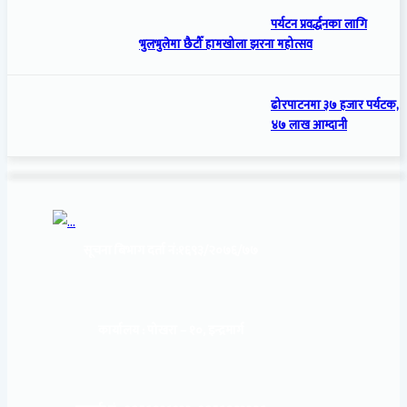
पर्यटन प्रवर्द्धनका लागि
भुलभुलेमा छैटौँ हामखोला झरना महोत्सव
ढोरपाटनमा ३७ हजार पर्यटक,
४७ लाख आम्दानी
सूचना बिभाग दर्ता नं:
१६९३/२०७६/७७
कार्यालय :
पोखरा – १०, इन्द्रमार्ग