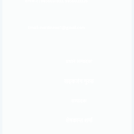
सम्पर्क नं : 9856031933, 9856023326
Email: mardinews1@gmail.com
प्रधान सम्पादकः
खड्कजंग गुरुङ
सम्पादकः
शेषकान्त शर्मा