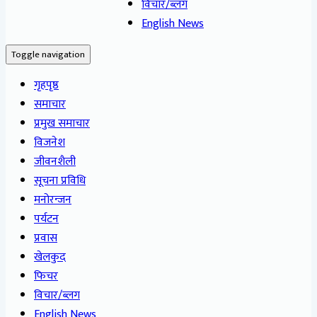
विचार/ब्लग
English News
Toggle navigation
गृहपृष्ठ
समाचार
प्रमुख समाचार
विजनेश
जीवनशैली
सूचना प्रविधि
मनोरन्जन
पर्यटन
प्रवास
खेलकुद
फिचर
विचार/ब्लग
English News