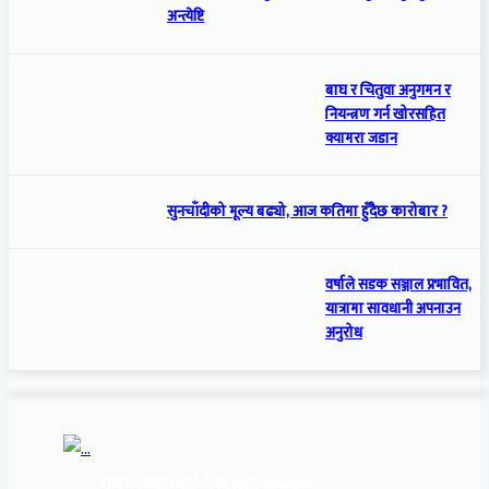
अन्त्येष्टि
बाघ र चितुवा अनुगमन र
नियन्त्रण गर्न खोरसहित
क्यामरा जडान
सुनचाँदीको मूल्य बढ्यो, आज कतिमा हुँदैछ कारोबार ?
वर्षाले सडक सञ्जाल प्रभावित,
यात्रामा सावधानी अपनाउन
अनुरोध
सूचना बिभाग दर्ता नं:
१६९३/२०७६/७७