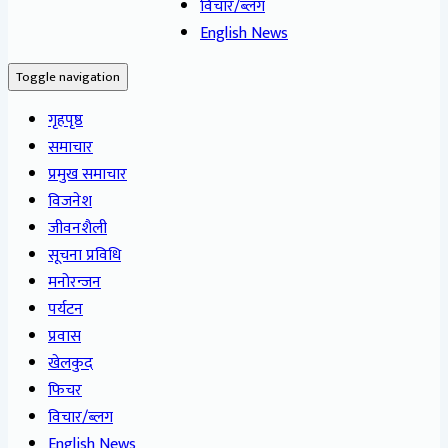
विचार/ब्लग
English News
Toggle navigation
गृहपृष्ठ
समाचार
प्रमुख समाचार
विजनेश
जीवनशैली
सूचना प्रविधि
मनोरन्जन
पर्यटन
प्रवास
खेलकुद
फिचर
विचार/ब्लग
English News