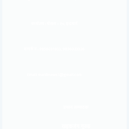
कार्यालय :
पोखरा – १०, इन्द्रमार्ग
सम्पर्क नं : 9856031933, 9856023326
Email: mardinews1@gmail.com
प्रधान सम्पादकः
खड्कजंग गुरुङ