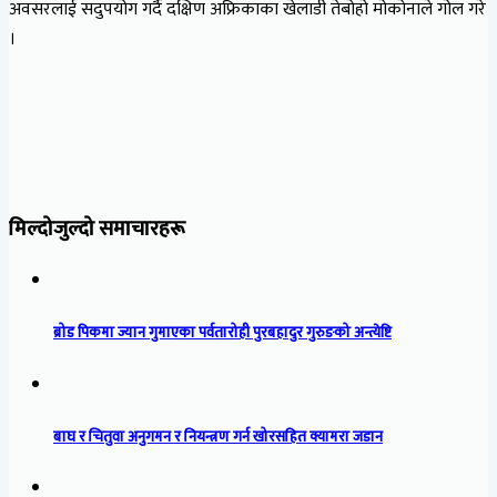
अवसरलाई सदुपयोग गर्दै दक्षिण अफ्रिकाका खेलाडी तेबोहो मोकोनाले गोल गरे
।
मिल्दोजुल्दो समाचारहरू
ब्रोड पिकमा ज्यान गुमाएका पर्वतारोही पुरबहादुर गुरुङको अन्त्येष्टि
बाघ र चितुवा अनुगमन र नियन्त्रण गर्न खोरसहित क्यामरा जडान