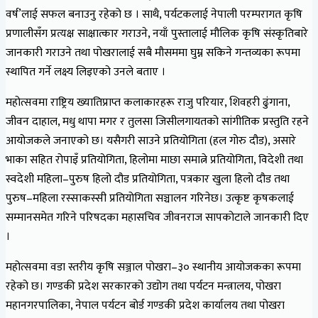
वर्ष’लाई सफल बनाउनु रहेको छ । साथै, पर्यटकलाई नेपाली परम्परागत कृषि
प्रणालीसँग प्रत्यक्ष साक्षात्कार गराउने, नयाँ पुस्तालाई मौलिक कृषि संस्कृतिबारे
जानकारी गराउने तथा पोखरालाई सबै मौसममा घुम्न सकिने गन्तव्यका रूपमा
स्थापित गर्ने लक्ष्य लिइएको उनले बताए ।
महोत्सवमा राष्ट्रिय ख्यातिप्राप्त कलाकारहरू राजु परियार, शिवहरी ढुंगाना,
जीवन दाहाल, मधु थापा मगर र तुलसा जिसीलगायतको सांगीतिक प्रस्तुति रहने
आयोजकले जनाएको छ। यसैगरी साउने प्रतियोगिता (हल गोरु दौड), असारे
भाका सहित रोपाइँ प्रतियोगिता, हिलोमा माछा समात्ने प्रतियोगिता, विदेशी तथा
स्वदेशी महिला–पुरुष हिलो दौड प्रतियोगिता, पत्रकार खुला हिलो दौड तथा
पुरुष–महिला रस्साकस्सी प्रतियोगिता सञ्चालन गरिनेछ। उत्कृष्ट कृषकलाई
सम्मानसमेत गरिने परिषदका महासचिव जीवनराज सापकोटाले जानकारी दिए
।
महोत्सवमा वडा स्तरीय कृषि सञ्जाल पोखरा–३० स्थानीय आयोजकका रूपमा
रहेको छ। गण्डकी प्रदेश सरकारको उद्योग तथा पर्यटन मन्त्रालय, पोखरा
महानगरपालिका, नेपाल पर्यटन बोर्ड गण्डकी प्रदेश कार्यालय तथा पोखरा