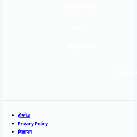
खड्कजंग गुरुङ
सम्पादकः
शेषकान्त शर्मा
Follow us
होमपेज
Privacy Policy
विज्ञापन