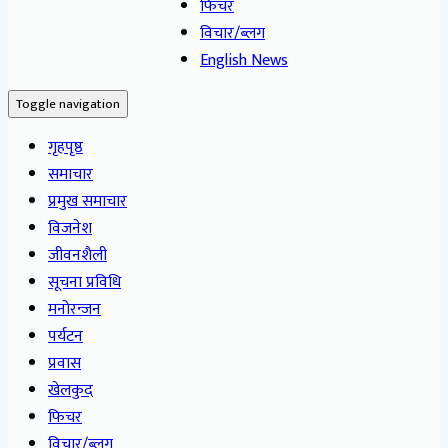
फिचर
विचार/ब्लग
English News
Toggle navigation
गृहपृष्ठ
समाचार
प्रमुख समाचार
विजनेश
जीवनशैली
सूचना प्रविधि
मनोरन्जन
पर्यटन
प्रवास
खेलकुद
फिचर
विचार/ब्लग