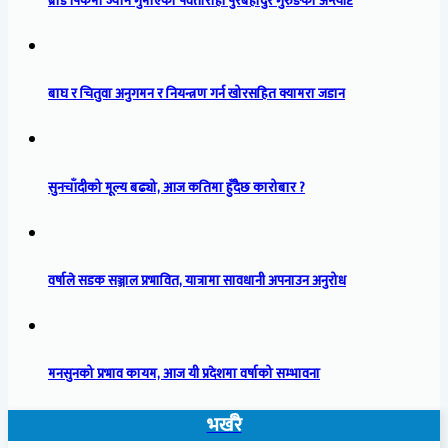
ब्रोड पिकमा ज्यान गुमाएका पर्वतारोही पुरबहादुर गुरुङको अन्त्येष्टि
बाघ र चितुवा अनुगमन र नियन्त्रण गर्न खोरसहित क्यामरा जडान
सुनचाँदीको मूल्य बढ्यो, आज कतिमा हुँदैछ कारोबार ?
वर्षाले सडक सञ्जाल प्रभावित, यात्रामा सावधानी अपनाउन अनुरोध
मनसुनको प्रभाव कायम, आज यी प्रदेशमा वर्षाको सम्भावना
भर्खरै