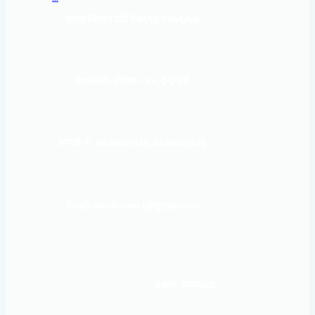
सूचना बिभाग दर्ता नं:
१६९३/२०७६/७७
कार्यालय :
पोखरा – १०, इन्द्रमार्ग
सम्पर्क नं : 9856031933, 9856023326
Email: mardinews1@gmail.com
प्रधान सम्पादकः