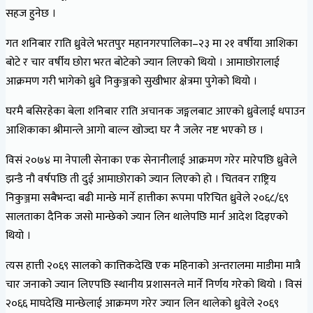
सहज हुनेछ ।
गत शनिबार राति ध्रुवेले भरतपुर महानगरपालिका–२३ मा २१ वर्षीया आशिका
बोटे र चार वर्षीय छोरा भरत बोटेको ज्यान लिएको थियो । आमाछोरालाई
आक्रमण गरी भागेको ध्रुवे निकुञ्जको सुखीभार क्षेत्रमा पुगेको थियो ।
घरमै बसिरहेका बेला शनिबार राति अचानक जङ्गलबाट आएको ध्रुवेलाई धपाउन
आशिकाका श्रीमान्ले आगो बाल्न खोज्दा घर नै जलेर नष्ट भएको छ ।
विसं २०७४ मा नेपाली सेनाका एक सेनानीलाई आक्रमण गरेर मारेपछि ध्रुवेले
झन्डै नौ वर्षपछि ती दुई आमाछोराको ज्यान लिएको हो । चितवन राष्ट्रिय
निकुञ्जमा सबैभन्दा बढी मान्छे मार्ने हात्तीका रूपमा परिचित ध्रुवेले २०६८/६९
सालताका दैनिक जसो मान्छेको ज्यान लिन थालेपछि मार्न आदेश दिइएको
थियो ।
त्यस हात्ती २०६९ सालको कात्तिकदेखि एक महिनाको अन्तरालमा माडीमा मात्रै
चार जनाको ज्यान लिएपछि स्थानीय प्रशासनले मार्ने निर्णय गरेको थियो । विसं
२०६६ माघदेखि मान्छेलाई आक्रमण गरेर ज्यान लिन थालेको ध्रुवेले २०६९