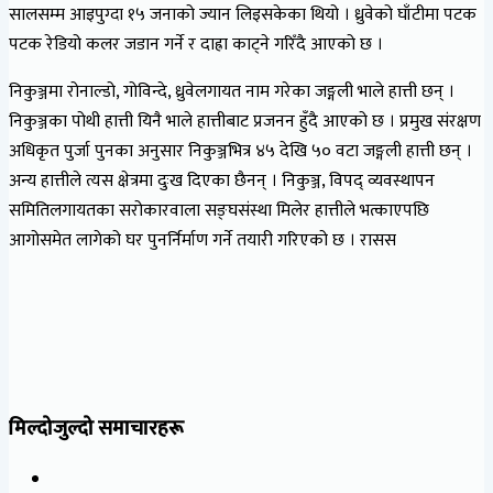
सालसम्म आइपुग्दा १५ जनाको ज्यान लिइसकेका थियो । ध्रुवेको घाँटीमा पटक
पटक रेडियो कलर जडान गर्ने र दाह्रा काट्ने गरिँदै आएको छ ।
निकुञ्जमा रोनाल्डो, गोविन्दे, ध्रुवेलगायत नाम गरेका जङ्गली भाले हात्ती छन् ।
निकुञ्जका पोथी हात्ती यिनै भाले हात्तीबाट प्रजनन हुँदै आएको छ । प्रमुख संरक्षण
अधिकृत पुर्जा पुनका अनुसार निकुञ्जभित्र ४५ देखि ५० वटा जङ्गली हात्ती छन् ।
अन्य हात्तीले त्यस क्षेत्रमा दुःख दिएका छैनन् । निकुञ्ज, विपद् व्यवस्थापन
समितिलगायतका सरोकारवाला सङ्घसंस्था मिलेर हात्तीले भत्काएपछि
आगोसमेत लागेको घर पुनर्निर्माण गर्ने तयारी गरिएको छ । रासस
मिल्दोजुल्दो समाचारहरू