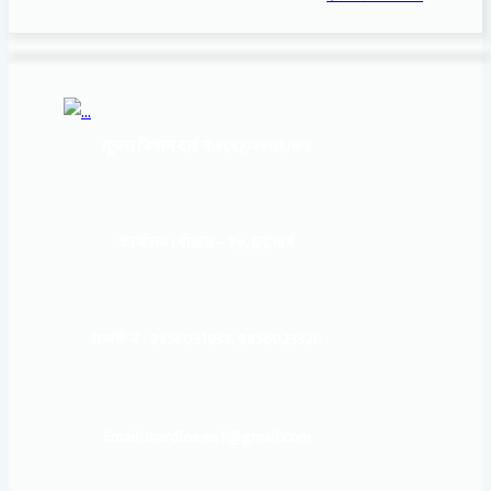
सूचना बिभाग दर्ता नं:
१६९३/२०७६/७७
कार्यालय :
पोखरा – १०, इन्द्रमार्ग
सम्पर्क नं : 9856031933, 9856023326
Email: mardinews1@gmail.com