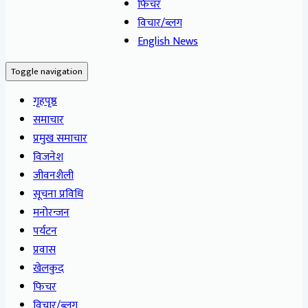
फिचर
विचार/ब्लग
English News
Toggle navigation
गृहपृष्ठ
समाचार
प्रमुख समाचार
विजनेश
जीवनशैली
सूचना प्रविधि
मनोरन्जन
पर्यटन
प्रवास
खेलकुद
फिचर
विचार/ब्लग