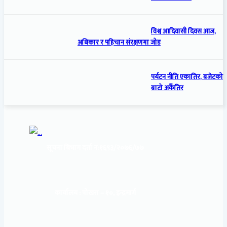
विश्व आदिवासी दिवस आज,
अधिकार र पहिचान संरक्षणमा जोड
पर्यटन नीति एकातिर, बजेटको
बाटो अर्कैतिर
सूचना बिभाग दर्ता नं:
१६९३/२०७६/७७
कार्यालय :
पोखरा – १०, इन्द्रमार्ग