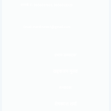
सम्पर्क नं : 9856031933, 9856023326
Email: mardinews1@gmail.com
प्रधान सम्पादकः
खड्कजंग गुरुङ
सम्पादकः
शेषकान्त शर्मा