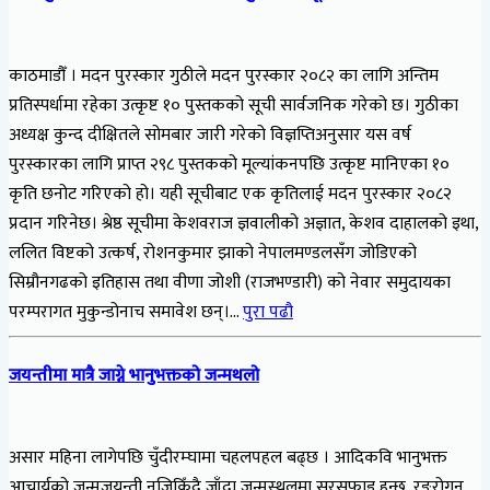
काठमाडौँ । मदन पुरस्कार गुठीले मदन पुरस्कार २०८२ का लागि अन्तिम
प्रतिस्पर्धामा रहेका उत्कृष्ट १० पुस्तकको सूची सार्वजनिक गरेको छ। गुठीका
अध्यक्ष कुन्द दीक्षितले सोमबार जारी गरेको विज्ञप्तिअनुसार यस वर्ष
पुरस्कारका लागि प्राप्त २९८ पुस्तकको मूल्यांकनपछि उत्कृष्ट मानिएका १०
कृति छनोट गरिएको हो। यही सूचीबाट एक कृतिलाई मदन पुरस्कार २०८२
प्रदान गरिनेछ। श्रेष्ठ सूचीमा केशवराज ज्ञवालीको अज्ञात, केशव दाहालको इथा,
ललित विष्टको उत्कर्ष, रोशनकुमार झाको नेपालमण्डलसँग जोडिएको
सिम्रौनगढको इतिहास तथा वीणा जोशी (राजभण्डारी) को नेवार समुदायका
परम्परागत मुकुन्डोनाच समावेश छन्।…
पुरा पढौ
जयन्तीमा मात्रै जाग्ने भानुभक्तको जन्मथलो
असार महिना लागेपछि चुँदीरम्घामा चहलपहल बढ्छ । आदिकवि भानुभक्त
आचार्यको जन्मजयन्ती नजिकिँदै जाँदा जन्मस्थलमा सरसफाइ हुन्छ, रङरोगन