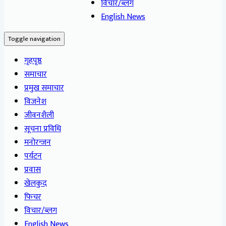
विचार/ब्लग
English News
Toggle navigation
गृहपृष्ठ
समाचार
प्रमुख समाचार
विजनेश
जीवनशैली
सूचना प्रविधि
मनोरन्जन
पर्यटन
प्रवास
खेलकुद
फिचर
विचार/ब्लग
English News