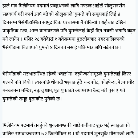
हालै मात्र मिलेनियम पदमार्ग प्रबद्र्धनको लागि मण्डलाआईटी सोलुसनसँग
सहकार्य गरी कार्य अघि बढेको सोलुसनले ‘घुमन्ते’को समूहलाई लिई ४
दिनसम्म भैंसेगौडास्थित सामुदायिक घरबासमा नै रोकियो । यहाँबाट देखिने
प्राकृतिक दृश्य, शान्त वातावरणले पनि घुमन्तेलाई केही दिन नबसी अगाडि बढ्न
मनै लागेन । मंसिर २८ गतेदेखि १ गतेसम्ममा पुतलीबजार नगरपालिकाको
भैंसेगौंडामा बिताएको घुमन्ते ४ दिनको बसाई पछि मात्र अघि बढेको छ ।
भैंसेगौंडाको राङभाङस्थित रहेको ‘भ्वाङ’मा ‘एड्भेन्चर’समूहले घुमन्तेलाई लिएर
गएको पनि थियो । त्यसपछि धोवादी भञ्ज्याङ हुँदै चन्द्रकोट, कोइफेरा, पेल्काचौर
मनकामना मन्दिर, नकुचु धाम, भूत गुफाको क्यामरामा कैद गरी पुस २ गते
घुमन्तेको समूह बुढाकोट पुगेको छ ।
मिलेनियम पदमार्ग तनहुँको शुक्लागण्डकी गाछेपानीबाट शुरु भई स्याङ्जाको
वालिङ रामबाच्छासम्म ७२ किलोमिटर छ । यो पदमार्ग जुनसुकै मौसमको लागि