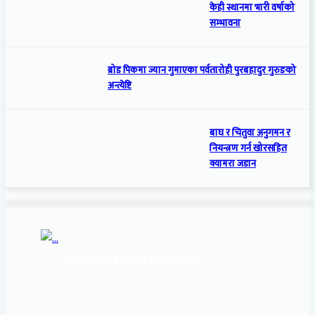
केही स्थानमा भारी वर्षाको
सम्भावना
ब्रोड पिकमा ज्यान गुमाएका पर्वतारोही पुरबहादुर गुरुङको
अन्त्येष्टि
बाघ र चितुवा अनुगमन र
नियन्त्रण गर्न खोरसहित
क्यामरा जडान
सूचना बिभाग दर्ता नं:
१६९३/२०७६/७७