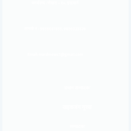
कार्यालय :
पोखरा – १०, इन्द्रमार्ग
सम्पर्क नं : 9856031933, 9856023326
Email: mardinews1@gmail.com
प्रधान सम्पादकः
खड्कजंग गुरुङ
सम्पादकः