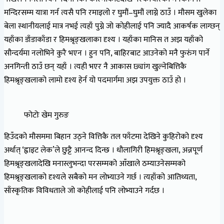
मन्दिरसम्म यात्रा गर्न त्यसै पनि रमाइलो र घुमौं–घुमौं लाग्ने ठाउँ । मौसम खुलेका
बेला स्थानीयलाई मात्र नभई त्यहाँ पुग्ने जो कोहीलाई पनि ज्यादै आकर्षक लाग्छन्
यहाँका डाँडाकाँडा र हिमश्रृङ्खलाका दृश्य । यहाँका मानिस त अझ यहाँको
सौन्दर्यमा नलोभिने कुरै भएन । हुन पनि, बाहिरबाट आउनेको मनै फुरुंग पार्ने
अनगिन्ती ठाउँ छन् यहाँ । त्यही भएर नै आकास छ्यांग खुल्नेबित्तिकै
हिमश्रृङ्खलाको लामो दृश्य हेर्न यो पदमार्गमा अझ उपयुक्त ठाउँ हो ।
फोटोः खेम गुरुङ
हिउँदको मौसममा बिहान उठ्ने वित्तिकै तल फाँटमा देखिने कुहिरोको दृश्य
अर्थात् ‘ह्वाइट लेक’ले छुट्टै आनन्द दिन्छ । धौलागिरी हिमश्रृङ्खला, अन्नपूर्ण
हिमश्रृङ्खलादेखि मनास्लुभन्दा परसम्मको आँखाले ठम्याउनेसम्मको
हिमश्रृङ्खलाको दृश्यले सबैको मन लोभ्याउने गर्छ । त्यहाँको आतिथ्यता,
साँस्कृतिक विविधताले जो कोहीलाई पनि लोभ्याउने गर्दछ ।