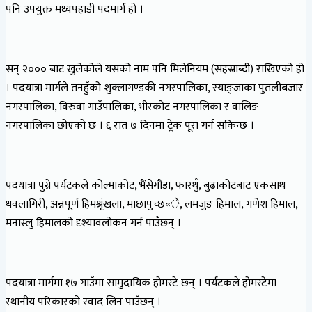
पनि उपयुक्त मध्यपहाडी पदमार्ग हो ।
सन् २००० बाट खुलेकोले यसको नाम पनि मिलेनियम (सहस्राब्दी) राखिएको हो
। पदयात्रा मार्गले तनहुँको शुक्लागण्डकी नगरपालिका, स्याङ्जाका पुतलीबजार
नगरपालिका, विरुवा गाउँपालिका, भीरकोट नगरपालिका र वालिङ
नगरपालिका छोएको छ । ६ रात ७ दिनमा ट्रेक पूरा गर्न सकिन्छ ।
पदयात्रा पुग्ने पर्यटकले कोल्माकोट, भैंसेगौंडा, फारथुँ, बुढाकोटबाट एकसाथ
धवलागिरी, अन्नपूर्ण हिमश्रृंखला, माछापुच्छ«े, लमजुङ हिमाल, गणेश हिमाल,
मनास्लु हिमालको दृश्यावलोकन गर्न पाउँछन् ।
पदयात्रा मार्गमा १७ गाउँमा सामुदायिक होमस्टे छन् । पर्यटकले होमस्टेमा
स्थानीय परिकारको स्वाद लिन पाउँछन् ।