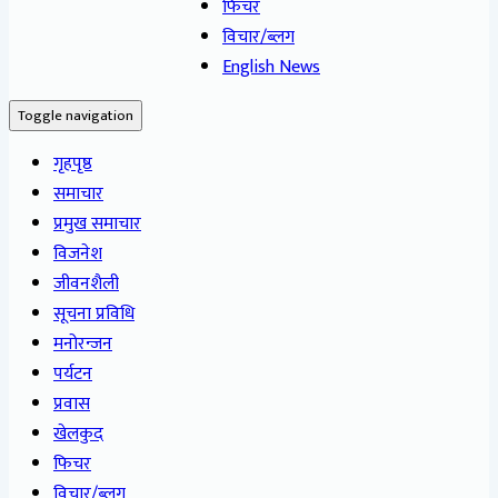
फिचर
विचार/ब्लग
English News
Toggle navigation
गृहपृष्ठ
समाचार
प्रमुख समाचार
विजनेश
जीवनशैली
सूचना प्रविधि
मनोरन्जन
पर्यटन
प्रवास
खेलकुद
फिचर
विचार/ब्लग