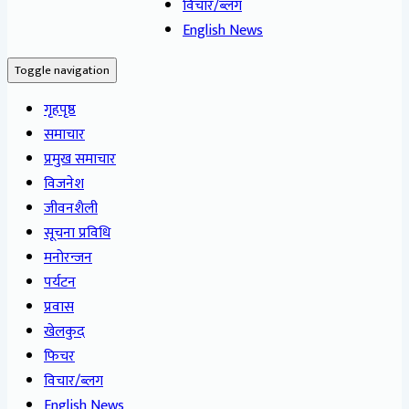
विचार/ब्लग
English News
Toggle navigation
गृहपृष्ठ
समाचार
प्रमुख समाचार
विजनेश
जीवनशैली
सूचना प्रविधि
मनोरन्जन
पर्यटन
प्रवास
खेलकुद
फिचर
विचार/ब्लग
English News