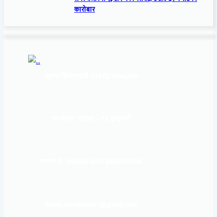
कारोबार
सूचना बिभाग दर्ता नं:
१६९३/२०७६/७७
कार्यालय :
पोखरा – १०, इन्द्रमार्ग
सम्पर्क नं : 9856031933, 9856023326
Email: mardinews1@gmail.com