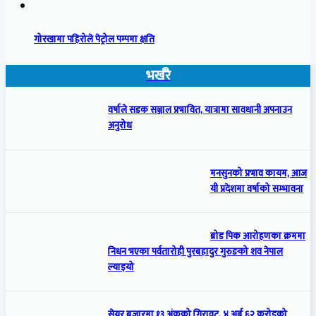
गोरखामा पहिरोले पेट्रोल पम्पमा क्षति
भर्खरै
वर्षाले सडक सञ्जाल प्रभावित, यात्रामा सावधानी अपनाउन
अनुरोध
मनसुनको प्रभाव कायम, आज
यी प्रदेशमा वर्षाको सम्भावना
ब्रोड पिक आरोहणका क्रममा
निधन भएका पर्वतारोही पुरबहादुर गुरुङको शव नेपाल
ल्याइयो
सेयर बजारमा १३ अंकको गिरावट, ४ अर्ब ६२ करोडको