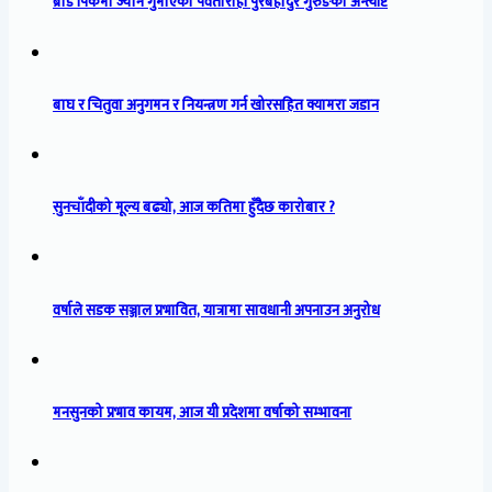
ब्रोड पिकमा ज्यान गुमाएका पर्वतारोही पुरबहादुर गुरुङको अन्त्येष्टि
बाघ र चितुवा अनुगमन र नियन्त्रण गर्न खोरसहित क्यामरा जडान
सुनचाँदीको मूल्य बढ्यो, आज कतिमा हुँदैछ कारोबार ?
वर्षाले सडक सञ्जाल प्रभावित, यात्रामा सावधानी अपनाउन अनुरोध
मनसुनको प्रभाव कायम, आज यी प्रदेशमा वर्षाको सम्भावना