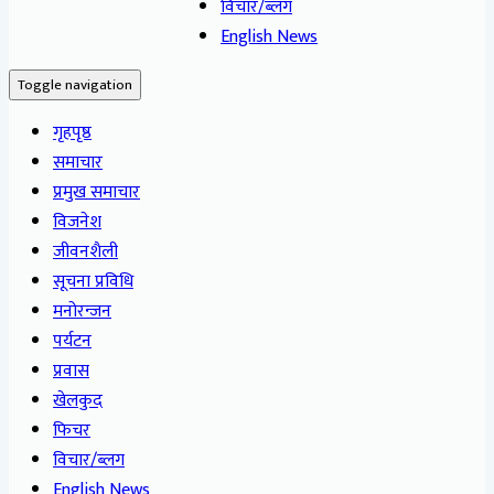
विचार/ब्लग
English News
Toggle navigation
गृहपृष्ठ
समाचार
प्रमुख समाचार
विजनेश
जीवनशैली
सूचना प्रविधि
मनोरन्जन
पर्यटन
प्रवास
खेलकुद
फिचर
विचार/ब्लग
English News