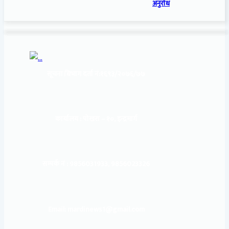
अनुरोध
सूचना बिभाग दर्ता नं:
१६९३/२०७६/७७
कार्यालय :
पोखरा – १०, इन्द्रमार्ग
सम्पर्क नं : 9856031933, 9856023326
Email: mardinews1@gmail.com