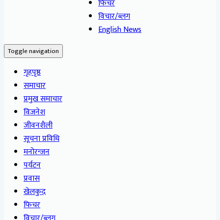
फिचर
विचार/ब्लग
English News
Toggle navigation
गृहपृष्ठ
समाचार
प्रमुख समाचार
विजनेश
जीवनशैली
सूचना प्रविधि
मनोरन्जन
पर्यटन
प्रवास
खेलकुद
फिचर
विचार/ब्लग