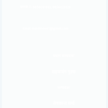
सम्पर्क नं : 9856031933, 9856023326
Email: mardinews1@gmail.com
प्रधान सम्पादकः
खड्कजंग गुरुङ
सम्पादकः
शेषकान्त शर्मा