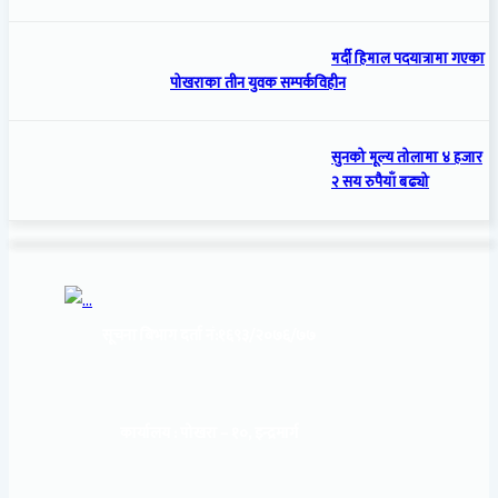
मर्दी हिमाल पदयात्रामा गएका
पोखराका तीन युवक सम्पर्कविहीन
सुनको मूल्य तोलामा ४ हजार
२ सय रुपैयाँ बढ्यो
सूचना बिभाग दर्ता नं:
१६९३/२०७६/७७
कार्यालय :
पोखरा – १०, इन्द्रमार्ग