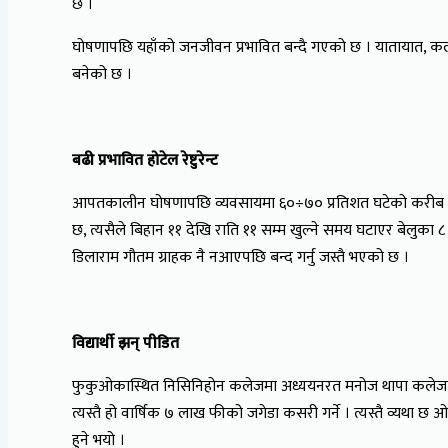
छ ।
घोषणापछि यहाँको जनजीवन प्रभावित बन्दै गएको छ । यातायात, कल
बनेको छ ।
बढी प्रभावित होटेल रेष्टुरेन्ट
आपतकालीन घोषणापछि व्यवसायमा ६०÷७० प्रतिशत घटेको करीब ८ वर्ष
छ, त्यसैले बिहान ११ देखि राति ११ सम्म खुल्ने समय घटाएर बेलुका ८ बज
डिलाराम गौतम ग्राहक नै नआएपछि बन्द गर्नु जस्तै भएको छ ।
विद्यार्थी झन् पीडित
फुकुओकास्थित निसिनिहोन कलेजमा अध्ययनरत मनोज थापा कलेजको फी कस
त्यस्तै हो वार्षिक ७ लाख फीको जगेडा कसरी गर्ने । त्यस्तै व्यथा
हुने भयो ।