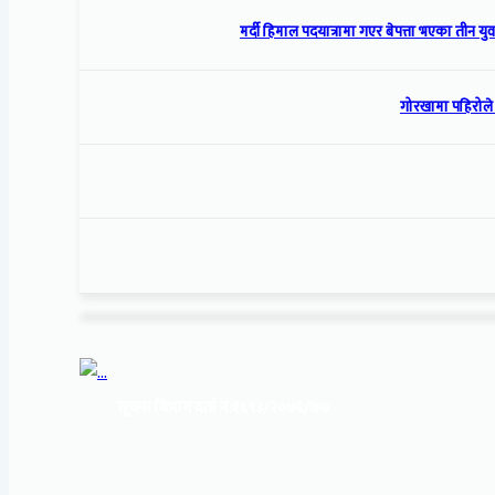
मर्दी हिमाल पदयात्रामा गएर बेपत्ता भएका तीन युव
गोरखामा पहिरोले पे
सूचना बिभाग दर्ता नं:
१६९३/२०७६/७७