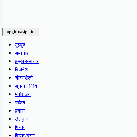
Toggle navigation
गृहपृष्ठ
समाचार
प्रमुख समाचार
विजनेश
जीवनशैली
सूचना प्रविधि
मनोरन्जन
पर्यटन
प्रवास
खेलकुद
फिचर
विचार/ब्लग