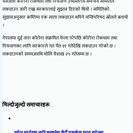
यसअघि कोरोना रोकथाम तथा नियन्त्रण उच्चस्तरीय समन्वय समितिले
लकडाउन जारी राख्न सरकारलाई सुझाव दिएको थियो । समितिको
सुझावअनुसार कम्तिमा एक साता लकडाउन थपिने मन्त्रिपरिषद स्रोतले बतायो
।
नेपालमा दुई जना कोरोना संक्रमित फेला परेपछि कोरोना रोकथाम तथा
नियन्त्रणका लागि सरकारले गत चैत ११ गतेदेखि लकडाउन गरेको छ ।
लकडाउनको समयअवधि भोलि वैशाख २५ गतेसम्म छ ।
मिल्दोजुल्दो समाचारहरू
पर्यटन प्रवर्द्धनका लागि भुलभुलेमा छैटौँ हामखोला झरना महोत्सव