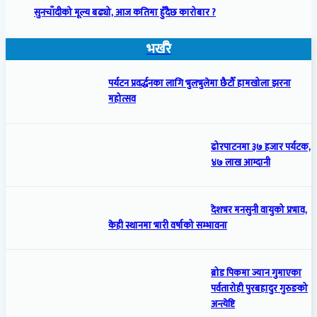
सुनचाँदीको मूल्य बढ्यो, आज कतिमा हुँदैछ कारोबार ?
भर्खरै
पर्यटन प्रवर्द्धनका लागि भुलभुलेमा छैटौँ हामखोला झरना
महोत्सव
ढोरपाटनमा ३७ हजार पर्यटक,
४७ लाख आम्दानी
देशभर मनसुनी वायुको प्रभाव,
केही स्थानमा भारी वर्षाको सम्भावना
ब्रोड पिकमा ज्यान गुमाएका
पर्वतारोही पुरबहादुर गुरुङको
अन्त्येष्टि