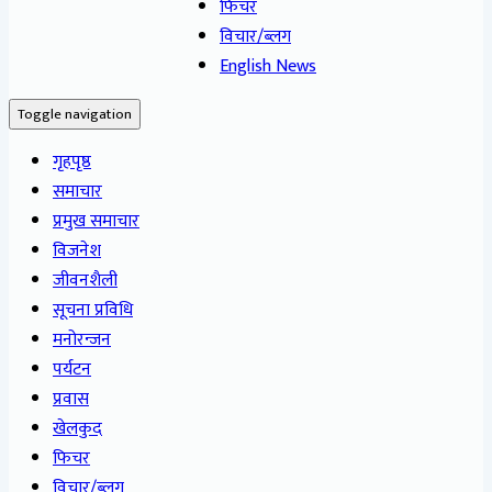
फिचर
विचार/ब्लग
English News
Toggle navigation
गृहपृष्ठ
समाचार
प्रमुख समाचार
विजनेश
जीवनशैली
सूचना प्रविधि
मनोरन्जन
पर्यटन
प्रवास
खेलकुद
फिचर
विचार/ब्लग