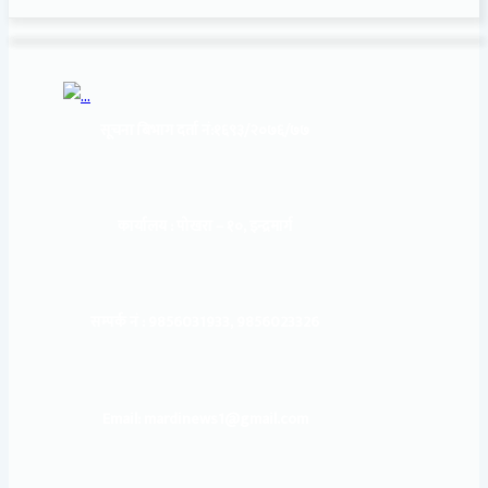
सूचना बिभाग दर्ता नं:
१६९३/२०७६/७७
कार्यालय :
पोखरा – १०, इन्द्रमार्ग
सम्पर्क नं : 9856031933, 9856023326
Email: mardinews1@gmail.com