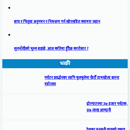
बाघ र चितुवा अनुगमन र नियन्त्रण गर्न खोरसहित क्यामरा जडान
सुनचाँदीको मूल्य बढ्यो, आज कतिमा हुँदैछ कारोबार ?
भर्खरै
पर्यटन प्रवर्द्धनका लागि भुलभुलेमा छैटौँ हामखोला झरना
महोत्सव
ढोरपाटनमा ३७ हजार पर्यटक,
४७ लाख आम्दानी
देशभर मनसुनी वायुको प्रभाव,