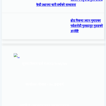
केही स्थानमा भारी वर्षाको सम्भावना
ब्रोड पिकमा ज्यान गुमाएका
पर्वतारोही पुरबहादुर गुरुङको
अन्त्येष्टि
सूचना बिभाग दर्ता नं:
१६९३/२०७६/७७
कार्यालय :
पोखरा – १०, इन्द्रमार्ग
सम्पर्क नं : 9856031933, 9856023326