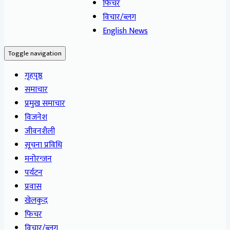
फिचर
विचार/ब्लग
English News
Toggle navigation
गृहपृष्ठ
समाचार
प्रमुख समाचार
विजनेश
जीवनशैली
सूचना प्रविधि
मनोरन्जन
पर्यटन
प्रवास
खेलकुद
फिचर
विचार/ब्लग