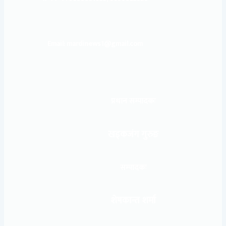
Email: mardinews1@gmail.com
प्रधान सम्पादकः
खड्कजंग गुरुङ
सम्पादकः
शेषकान्त शर्मा