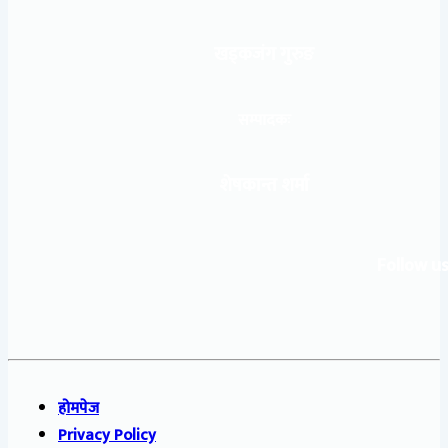
खड्कजंग गुरुङ
सम्पादकः
शेषकान्त शर्मा
Follow us
होमपेज
Privacy Policy