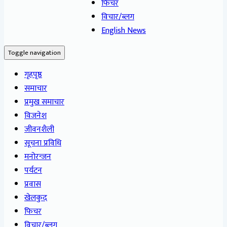
फिचर
विचार/ब्लग
English News
Toggle navigation
गृहपृष्ठ
समाचार
प्रमुख समाचार
विजनेश
जीवनशैली
सूचना प्रविधि
मनोरन्जन
पर्यटन
प्रवास
खेलकुद
फिचर
विचार/ब्लग