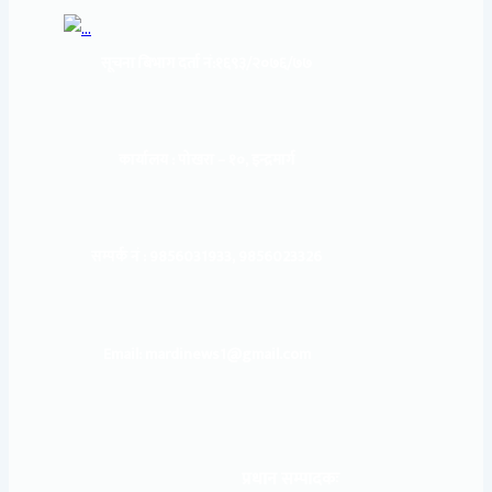
सूचना बिभाग दर्ता नं:
१६९३/२०७६/७७
कार्यालय :
पोखरा – १०, इन्द्रमार्ग
सम्पर्क नं : 9856031933, 9856023326
Email: mardinews1@gmail.com
प्रधान सम्पादकः