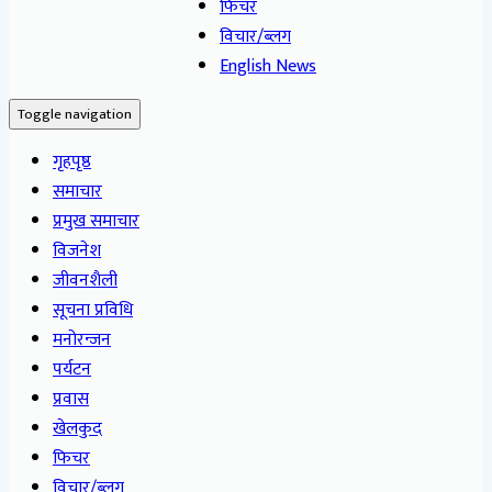
फिचर
विचार/ब्लग
English News
Toggle navigation
गृहपृष्ठ
समाचार
प्रमुख समाचार
विजनेश
जीवनशैली
सूचना प्रविधि
मनोरन्जन
पर्यटन
प्रवास
खेलकुद
फिचर
विचार/ब्लग