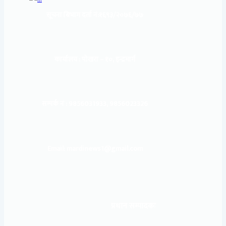
सूचना बिभाग दर्ता नं:
१६९३/२०७६/७७
कार्यालय :
पोखरा – १०, इन्द्रमार्ग
सम्पर्क नं : 9856031933, 9856023326
Email: mardinews1@gmail.com
प्रधान सम्पादकः