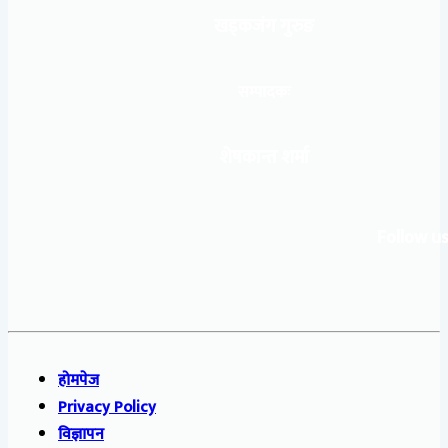
खड्कजंग गुरुङ
सम्पादकः
शेषकान्त शर्मा
Follow us
होमपेज
Privacy Policy
विज्ञापन