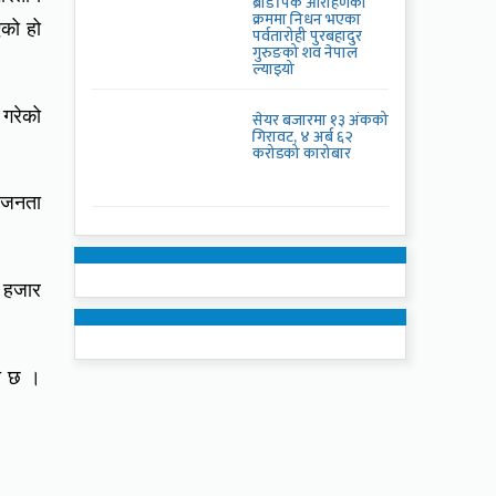
ब्रोड पिक आरोहणका
क्रममा निधन भएका
एको हो
पर्वतारोही पुरबहादुर
गुरुङको शव नेपाल
ल्याइयो
 गरेको
सेयर बजारमा १३ अंकको
गिरावट, ४ अर्ब ६२
करोडको कारोबार
य जनता
४ हजार
को छ ।