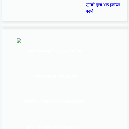
सुनको मूल्य आठ हजारले
बढ्यो
सूचना बिभाग दर्ता नं:
१६९३/२०७६/७७
कार्यालय :
पोखरा – १०, इन्द्रमार्ग
सम्पर्क नं : 9856031933, 9856023326
Email: mardinews1@gmail.com