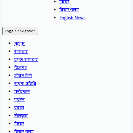
फिचर
विचार/ब्लग
English News
Toggle navigation
गृहपृष्ठ
समाचार
प्रमुख समाचार
विजनेश
जीवनशैली
सूचना प्रविधि
मनोरन्जन
पर्यटन
प्रवास
खेलकुद
फिचर
विचार/ब्लग