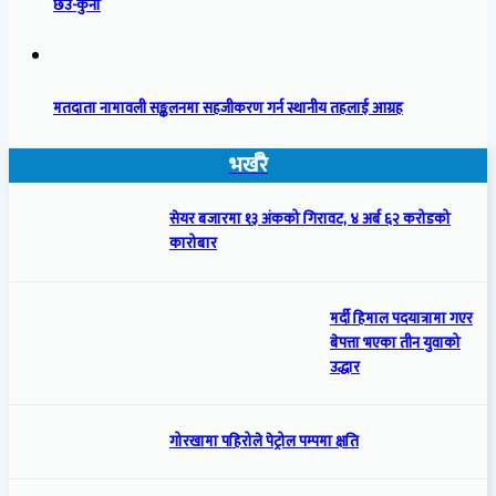
छेउ-कुना
मतदाता नामावली सङ्कलनमा सहजीकरण गर्न स्थानीय तहलाई आग्रह
भर्खरै
सेयर बजारमा १३ अंकको गिरावट, ४ अर्ब ६२ करोडको
कारोबार
मर्दी हिमाल पदयात्रामा गएर
बेपत्ता भएका तीन युवाको
उद्धार
गोरखामा पहिरोले पेट्रोल पम्पमा क्षति