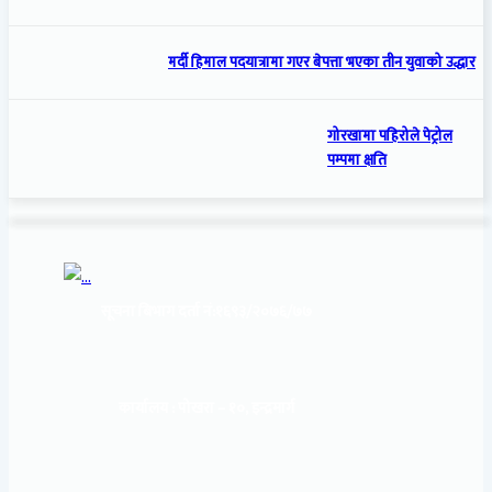
मर्दी हिमाल पदयात्रामा गएर बेपत्ता भएका तीन युवाको उद्धार
गोरखामा पहिरोले पेट्रोल
पम्पमा क्षति
सूचना बिभाग दर्ता नं:
१६९३/२०७६/७७
कार्यालय :
पोखरा – १०, इन्द्रमार्ग