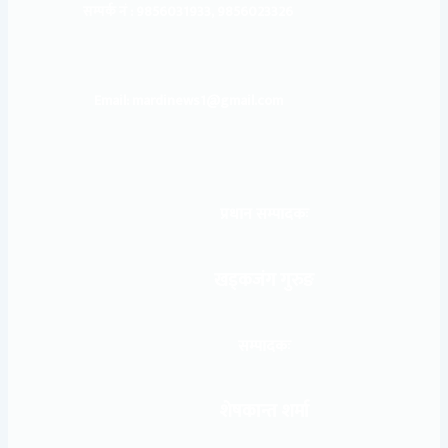
सम्पर्क नं : 9856031933, 9856023326
Email: mardinews1@gmail.com
प्रधान सम्पादकः
खड्कजंग गुरुङ
सम्पादकः
शेषकान्त शर्मा