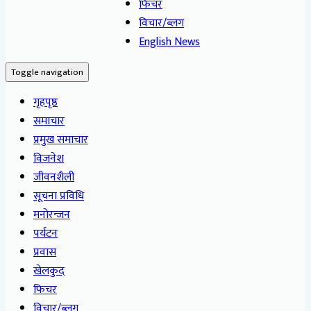
फिचर
विचार/ब्लग
English News
Toggle navigation
गृहपृष्ठ
समाचार
प्रमुख समाचार
विजनेश
जीवनशैली
सूचना प्रविधि
मनोरन्जन
पर्यटन
प्रवास
खेलकुद
फिचर
विचार/ब्लग