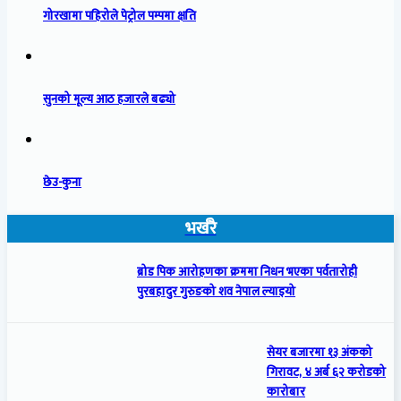
गोरखामा पहिरोले पेट्रोल पम्पमा क्षति
सुनको मूल्य आठ हजारले बढ्यो
छेउ-कुना
भर्खरै
ब्रोड पिक आरोहणका क्रममा निधन भएका पर्वतारोही
पुरबहादुर गुरुङको शव नेपाल ल्याइयो
सेयर बजारमा १३ अंकको
गिरावट, ४ अर्ब ६२ करोडको
कारोबार