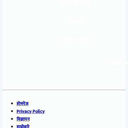
खड्कजंग गुरुङ
सम्पादकः
शेषकान्त शर्मा
Follow us
होमपेज
Privacy Policy
विज्ञापन
हाम्रोबारे