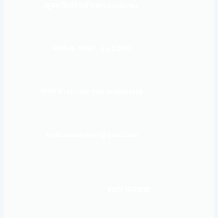
सूचना बिभाग दर्ता नं:
१६९३/२०७६/७७
कार्यालय :
पोखरा – १०, इन्द्रमार्ग
सम्पर्क नं : 9856031933, 9856023326
Email: mardinews1@gmail.com
प्रधान सम्पादकः