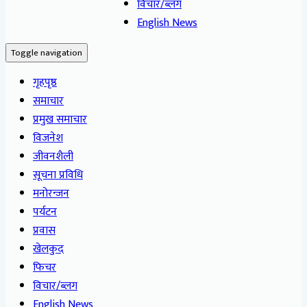
विचार/ब्लग
English News
Toggle navigation
गृहपृष्ठ
समाचार
प्रमुख समाचार
विजनेश
जीवनशैली
सूचना प्रविधि
मनोरन्जन
पर्यटन
प्रवास
खेलकुद
फिचर
विचार/ब्लग
English News