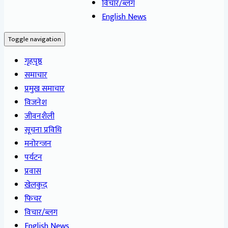
विचार/ब्लग
English News
Toggle navigation
गृहपृष्ठ
समाचार
प्रमुख समाचार
विजनेश
जीवनशैली
सूचना प्रविधि
मनोरन्जन
पर्यटन
प्रवास
खेलकुद
फिचर
विचार/ब्लग
English News