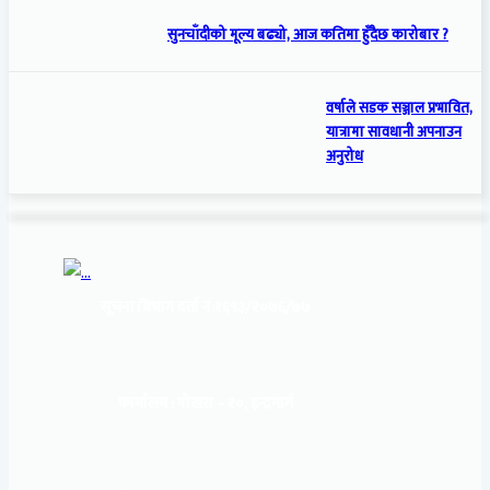
सुनचाँदीको मूल्य बढ्यो, आज कतिमा हुँदैछ कारोबार ?
वर्षाले सडक सञ्जाल प्रभावित,
यात्रामा सावधानी अपनाउन
अनुरोध
सूचना बिभाग दर्ता नं:
१६९३/२०७६/७७
कार्यालय :
पोखरा – १०, इन्द्रमार्ग