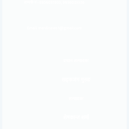
सम्पर्क नं : 9856031933, 9856023326
Email: mardinews1@gmail.com
प्रधान सम्पादकः
खड्कजंग गुरुङ
सम्पादकः
शेषकान्त शर्मा