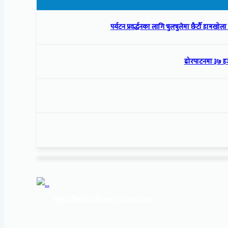
पर्यटन प्रवर्द्धनका लागि भुलभुलेमा छैटौँ हामखो
ढोरपाटनमा ३७ हज
सूचना बिभाग दर्ता नं:
१६९३/२०७६/७७