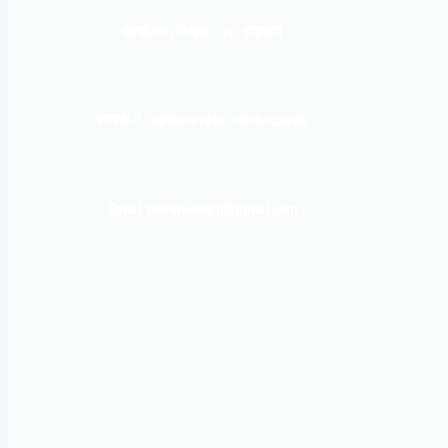
कार्यालय :
पोखरा – १०, इन्द्रमार्ग
सम्पर्क नं : 9856031933, 9856023326
Email: mardinews1@gmail.com