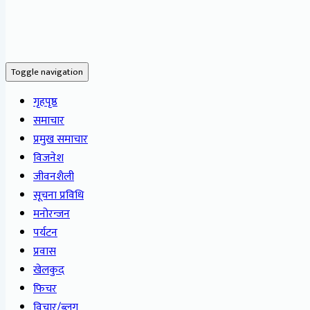
Toggle navigation
गृहपृष्ठ
समाचार
प्रमुख समाचार
विजनेश
जीवनशैली
सूचना प्रविधि
मनोरन्जन
पर्यटन
प्रवास
खेलकुद
फिचर
विचार/ब्लग