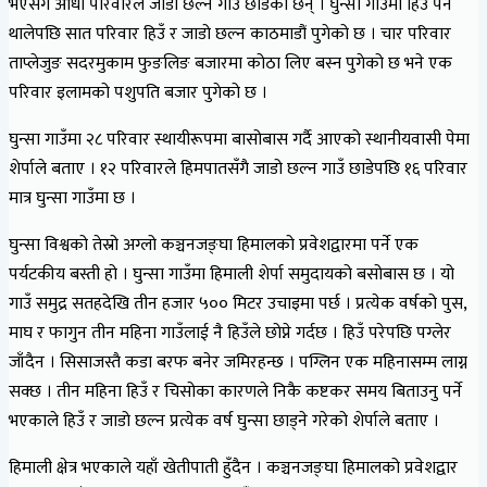
भएसँगै आधा परिवारले जाडो छल्न गाउँ छाडेका छन् । घुन्सा गाउँमा हिउँ पर्न
थालेपछि सात परिवार हिउँ र जाडो छल्न काठमाडौं पुगेको छ । चार परिवार
ताप्लेजुङ सदरमुकाम फुङलिङ बजारमा कोठा लिए बस्न पुगेको छ भने एक
परिवार इलामको पशुपति बजार पुगेको छ ।
घुन्सा गाउँमा २८ परिवार स्थायीरूपमा बासोबास गर्दै आएको स्थानीयवासी पेमा
शेर्पाले बताए । १२ परिवारले हिमपातसँगै जाडो छल्न गाउँ छाडेपछि १६ परिवार
मात्र घुन्सा गाउँमा छ ।
घुन्सा विश्वको तेस्रो अग्लो कञ्चनजङ्घा हिमालको प्रवेशद्वारमा पर्ने एक
पर्यटकीय बस्ती हो । घुन्सा गाउँमा हिमाली शेर्पा समुदायको बसोबास छ । यो
गाउँ समुद्र सतहदेखि तीन हजार ५०० मिटर उचाइमा पर्छ । प्रत्येक वर्षको पुस,
माघ र फागुन तीन महिना गाउँलाई नै हिउँले छोप्ने गर्दछ । हिउँ परेपछि पग्लेर
जाँदैन । सिसाजस्तै कडा बरफ बनेर जमिरहन्छ । पग्लिन एक महिनासम्म लाग्न
सक्छ । तीन महिना हिउँ र चिसोका कारणले निकै कष्टकर समय बिताउनु पर्ने
भएकाले हिउँ र जाडो छल्न प्रत्येक वर्ष घुन्सा छाड्ने गरेको शेर्पाले बताए ।
हिमाली क्षेत्र भएकाले यहाँ खेतीपाती हुँदैन । कञ्चनजङ्घा हिमालको प्रवेशद्वार