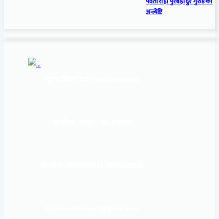
पर्वतारोही पुरबहादुर गुरुङको
अन्त्येष्टि
सूचना बिभाग दर्ता नं:
१६९३/२०७६/७७
कार्यालय :
पोखरा – १०, इन्द्रमार्ग
सम्पर्क नं : 9856031933, 9856023326
Email: mardinews1@gmail.com