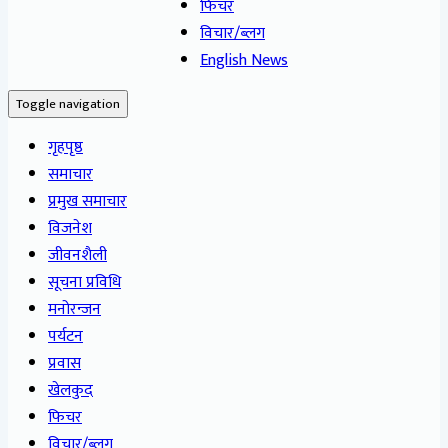
फिचर
विचार/ब्लग
English News
Toggle navigation
गृहपृष्ठ
समाचार
प्रमुख समाचार
विजनेश
जीवनशैली
सूचना प्रविधि
मनोरन्जन
पर्यटन
प्रवास
खेलकुद
फिचर
विचार/ब्लग