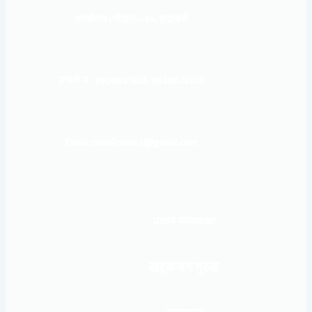
कार्यालय :
पोखरा – १०, इन्द्रमार्ग
सम्पर्क नं : 9856031933, 9856023326
Email: mardinews1@gmail.com
प्रधान सम्पादकः
खड्कजंग गुरुङ