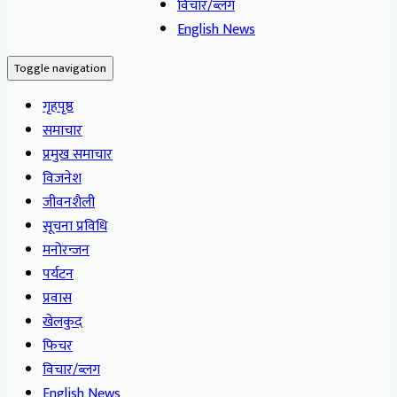
विचार/ब्लग
English News
Toggle navigation
गृहपृष्ठ
समाचार
प्रमुख समाचार
विजनेश
जीवनशैली
सूचना प्रविधि
मनोरन्जन
पर्यटन
प्रवास
खेलकुद
फिचर
विचार/ब्लग
English News