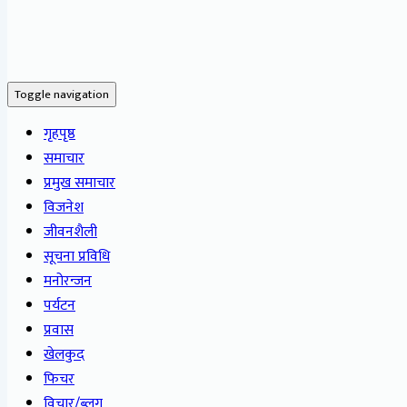
Toggle navigation
गृहपृष्ठ
समाचार
प्रमुख समाचार
विजनेश
जीवनशैली
सूचना प्रविधि
मनोरन्जन
पर्यटन
प्रवास
खेलकुद
फिचर
विचार/ब्लग