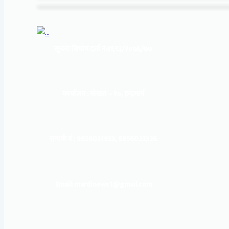
सूचना बिभाग दर्ता नं:
१६९३/२०७६/७७
कार्यालय :
पोखरा – १०, इन्द्रमार्ग
सम्पर्क नं : 9856031933, 9856023326
Email: mardinews1@gmail.com