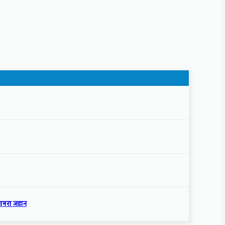
्यामरा जडान