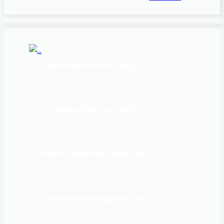
सूचना बिभाग दर्ता नं:
१६९३/२०७६/७७
कार्यालय :
पोखरा – १०, इन्द्रमार्ग
सम्पर्क नं : 9856031933, 9856023326
Email: mardinews1@gmail.com