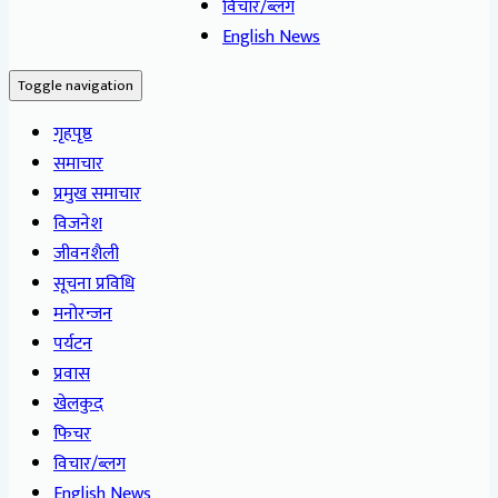
विचार/ब्लग
English News
Toggle navigation
गृहपृष्ठ
समाचार
प्रमुख समाचार
विजनेश
जीवनशैली
सूचना प्रविधि
मनोरन्जन
पर्यटन
प्रवास
खेलकुद
फिचर
विचार/ब्लग
English News