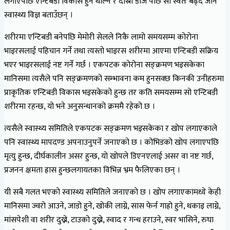
लगाएपछि एन्टिबडी विकास हुन थाल्ने र दोस्रो डोज पछि सो स्वतः बढ्दै जाने
स्वास्थ्य विज्ञ बताउँछन् ।
शरीरमा एन्टिबडी बनेपछि मेमोरी सेलले निकै लामो समयसम्म कोरोना
भाइरसलाई पहिचान गर्ने तथा त्यस्तो भाइरस शरीरमा आएमा एन्टिबडी सक्रिय
भएर भाइरसलाई नष्ट गर्ने गर्छ । एकपटक कोरोना सङ्क्रमण भइसकेका
मानिसमा त्यसैले पनि सङ्क्रमणको सम्भावना कम हुनसक्छ किनकी उनीहरुमा
प्राकृतिक एन्टिबडी विकास भइसकेको हुन्छ तर कति समयसम्म सो एन्टिबडी
शरीरमा रहन्छ, यो भने अनुसन्धानको क्रममै रहेको छ ।
त्यसैले स्वास्थ्य समितिले एकपटक सङ्क्रमण भइसकेका र खोप लगाएकाले
पनि स्वास्थ्य मापदण्ड अपनाउनुपर्ने जनाएको छ । कोभिडको खोप लगाएपछि
मृत्यु हुन्छ, दीर्घकालीन असर हुन्छ, यो खोपले डिएनएलाई असर वा नष्ट गर्छ,
प्रजनन क्षमता ह्रास हुन्छलगायतका विभिन्न भ्रम फैलिएका छन् ।
यी सबै गलत भएको स्वास्थ्य समितिले जनाएको छ । खोप लगाएकामध्ये केही
मानिसमा ज्वरो आउने, जाडो हुने, खोकी लाग्ने, सास फेर्न गाह्रो हुने, थकाइ लाग्ने,
मांसपेशी वा शरीर दुख्ने, टाउको दुख्ने, स्वाद र गन्ध हराउने, स्वर भासिने, रुघा