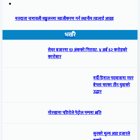
मतदाता नामावली सङ्कलनमा सहजीकरण गर्न स्थानीय तहलाई आग्रह
भर्खरै
सेयर बजारमा १३ अंकको गिरावट, ४ अर्ब ६२ करोडको
कारोबार
मर्दी हिमाल पदयात्रामा गएर
बेपत्ता भएका तीन युवाको
उद्धार
गोरखामा पहिरोले पेट्रोल पम्पमा क्षति
सुनको मूल्य आठ हजारले