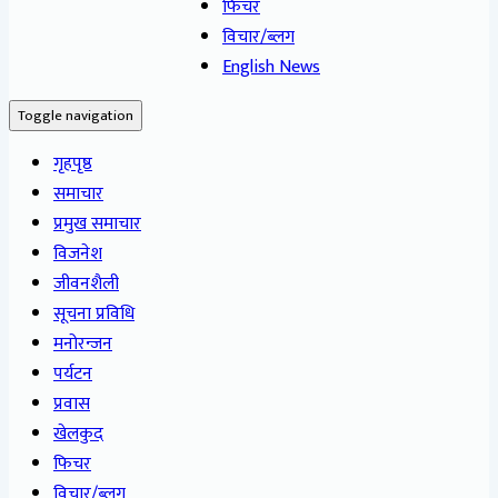
फिचर
विचार/ब्लग
English News
Toggle navigation
गृहपृष्ठ
समाचार
प्रमुख समाचार
विजनेश
जीवनशैली
सूचना प्रविधि
मनोरन्जन
पर्यटन
प्रवास
खेलकुद
फिचर
विचार/ब्लग