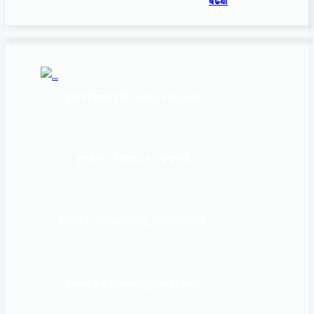
बढ्यो
सूचना बिभाग दर्ता नं:
१६९३/२०७६/७७
कार्यालय :
पोखरा – १०, इन्द्रमार्ग
सम्पर्क नं : 9856031933, 9856023326
Email: mardinews1@gmail.com