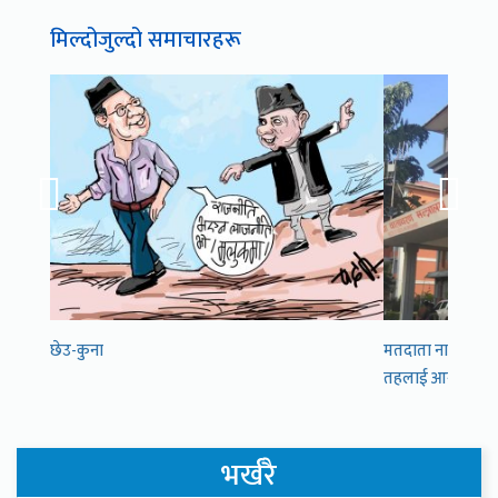
मिल्दोजुल्दो समाचारहरू
छेउ-कुना
मतदाता नामावली स
तहलाई आग्रह
भर्खरै