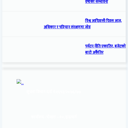
वर्षाको सम्भावना
विश्व आदिवासी दिवस आज,
अधिकार र पहिचान संरक्षणमा जोड
पर्यटन नीति एकातिर, बजेटको
बाटो अर्कैतिर
सूचना बिभाग दर्ता नं:
१६९३/२०७६/७७
कार्यालय :
पोखरा – १०, इन्द्रमार्ग