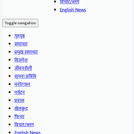
विचार/ब्लग
English News
Toggle navigation
गृहपृष्ठ
समाचार
प्रमुख समाचार
विजनेश
जीवनशैली
सूचना प्रविधि
मनोरन्जन
पर्यटन
प्रवास
खेलकुद
फिचर
विचार/ब्लग
English News