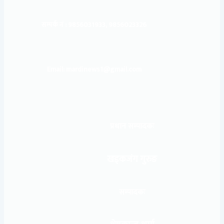
सम्पर्क नं : 9856031933, 9856023326
Email: mardinews1@gmail.com
प्रधान सम्पादकः
खड्कजंग गुरुङ
सम्पादकः