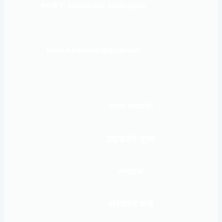
सम्पर्क नं : 9856031933, 9856023326
Email: mardinews1@gmail.com
प्रधान सम्पादकः
खड्कजंग गुरुङ
सम्पादकः
शेषकान्त शर्मा