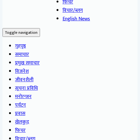
फिचर
विचार/ब्लग
English News
Toggle navigation
गृहपृष्ठ
समाचार
प्रमुख समाचार
विजनेश
जीवनशैली
सूचना प्रविधि
मनोरन्जन
पर्यटन
प्रवास
खेलकुद
फिचर
विचार/ब्लग