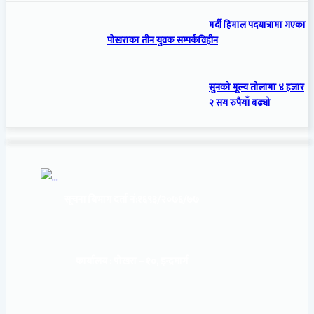
मर्दी हिमाल पदयात्रामा गएका
पोखराका तीन युवक सम्पर्कविहीन
सुनको मूल्य तोलामा ४ हजार
२ सय रुपैयाँ बढ्यो
सूचना बिभाग दर्ता नं:
१६९३/२०७६/७७
कार्यालय :
पोखरा – १०, इन्द्रमार्ग