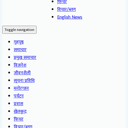
फिचर
विचार/ब्लग
English News
Toggle navigation
गृहपृष्ठ
समाचार
प्रमुख समाचार
विजनेश
जीवनशैली
सूचना प्रविधि
मनोरन्जन
पर्यटन
प्रवास
खेलकुद
फिचर
विचार/ब्लग