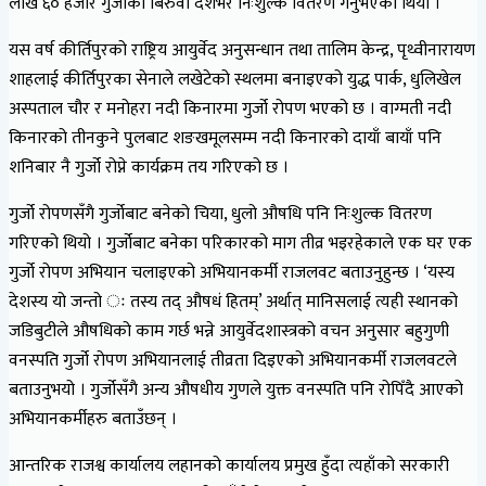
लाख ६० हजार गुर्जोका बिरुवा देशभर निःशुल्क वितरण गर्नुभएको थियो ।
यस वर्ष कीर्तिपुरको राष्ट्रिय आयुर्वेद अनुसन्धान तथा तालिम केन्द्र, पृथ्वीनारायण
शाहलाई कीर्तिपुरका सेनाले लखेटेको स्थलमा बनाइएको युद्ध पार्क, धुलिखेल
अस्पताल चौर र मनोहरा नदी किनारमा गुर्जो रोपण भएको छ । वाग्मती नदी
किनारको तीनकुने पुलबाट शङखमूलसम्म नदी किनारको दायाँ बायाँ पनि
शनिबार नै गुर्जो रोप्ने कार्यक्रम तय गरिएको छ ।
गुर्जो रोपणसँगै गुर्जोबाट बनेको चिया, धुलो औषधि पनि निःशुल्क वितरण
गरिएको थियो । गुर्जोबाट बनेका परिकारको माग तीव्र भइरहेकाले एक घर एक
गुर्जो रोपण अभियान चलाइएको अभियानकर्मी राजलवट बताउनुहुन्छ । ‘यस्य
देशस्य यो जन्तो ः तस्य तद् औषधं हितम्’ अर्थात् मानिसलाई त्यही स्थानको
जडिबुटीले औषधिको काम गर्छ भन्ने आयुर्वेदशास्त्रको वचन अनुसार बहुगुणी
वनस्पति गुर्जो रोपण अभियानलाई तीव्रता दिइएको अभियानकर्मी राजलवटले
बताउनुभयो । गुर्जोसँगै अन्य औषधीय गुणले युक्त वनस्पति पनि रोपिँदै आएको
अभियानकर्मीहरु बताउँछन् ।
आन्तरिक राजश्व कार्यालय लहानको कार्यालय प्रमुख हुँदा त्यहाँको सरकारी