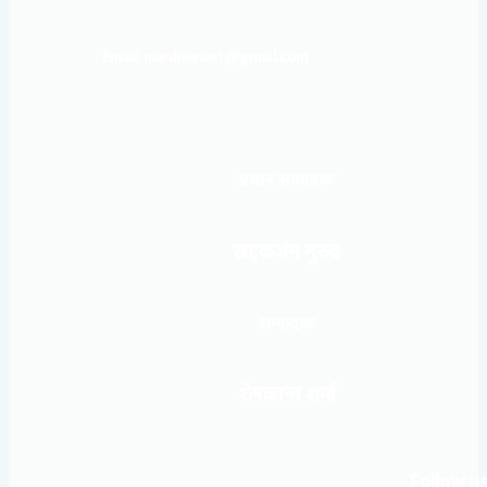
Email: mardinews1@gmail.com
प्रधान सम्पादकः
खड्कजंग गुरुङ
सम्पादकः
शेषकान्त शर्मा
Follow us