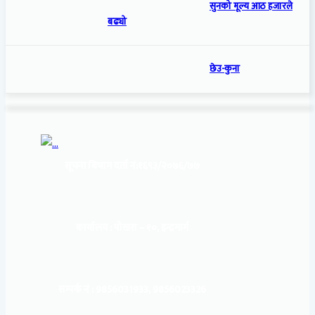
सुनको मूल्य आठ हजारले
बढ्यो
छेउ-कुना
सूचना बिभाग दर्ता नं:
१६९३/२०७६/७७
कार्यालय :
पोखरा – १०, इन्द्रमार्ग
सम्पर्क नं : 9856031933, 9856023326