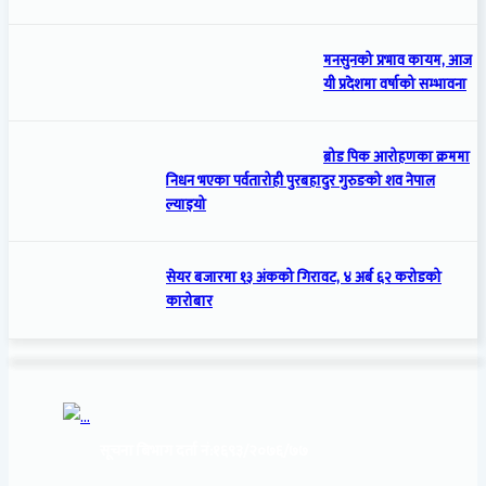
मनसुनको प्रभाव कायम, आज
यी प्रदेशमा वर्षाको सम्भावना
ब्रोड पिक आरोहणका क्रममा
निधन भएका पर्वतारोही पुरबहादुर गुरुङको शव नेपाल
ल्याइयो
सेयर बजारमा १३ अंकको गिरावट, ४ अर्ब ६२ करोडको
कारोबार
सूचना बिभाग दर्ता नं:
१६९३/२०७६/७७