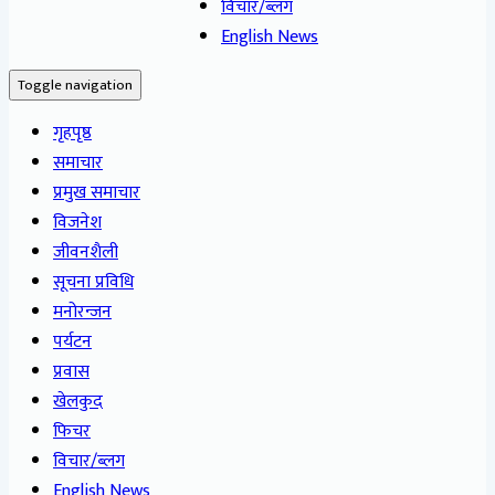
विचार/ब्लग
English News
Toggle navigation
गृहपृष्ठ
समाचार
प्रमुख समाचार
विजनेश
जीवनशैली
सूचना प्रविधि
मनोरन्जन
पर्यटन
प्रवास
खेलकुद
फिचर
विचार/ब्लग
English News