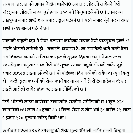
संस्थामा तरलताको अभाव देखिन थालेपछि लगातार ओरालो लागेको नेप्से
परिसूचक ओरालो लाग्दा दुई हजार ३०० को बिन्दुमा झरेको छ । आजसम्म
आइपुग्दा बजार झण्डै एक हजार अङ्कले घटेको छ । यस्तै बजार पूँजीकरण समेत
झण्डै रु ११ खर्बले घटेको छ ।
साताको पहिलो दिन नै सेयर बजारमा कारोबार मापक नेप्से परिसूचक झण्डै ८९
अङ्कले ओरालो लागेको हो । बजारले ‘बियरिस टे«ण्ड’ समातेको भन्दै यस्तो बेला
नआत्तिइकन लगानी गर्न जानकारहरूले सुझाव दिएका छन् । नेपाल स्टक
एक्सचेञ्जका अनुसार आज नेप्से परिसूचक ८८.७० अङ्कले ओरालो लागेर दुई
हजार ३६१.२७ अङ्कमा झरेको छ । यो पछिल्ला दिन मध्येको सबैभन्दा न्यून बिन्दु
हो । यस्तै, ठूला कम्पनीको सेयर कारोबार मापन गर्ने सेन्सेटिभ इन्डेक्स १५.१५
अङ्कले आरोलो लागेर ४५०.०८ अङ्कमा ओर्लिएको छ ।
नेप्से ओरालो लाग्दा कारोबार रकमसमेत सस्तोमा समेटिएको छ । कूल २२८
कम्पनीको ७४ लाख ६० हजार ८७४ कित्ता सेयर रु तीन अर्ब ३८ करोड २५ लाख
९ हजार ५२० मूल्यमा खरिद बिक्री भए ।
कारोबार भएका १३ वटै उपसमूहको शेयर मूल्य ओरालो लागेर तल्लो बिन्दुमा