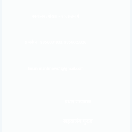
कार्यालय :
पोखरा – १०, इन्द्रमार्ग
सम्पर्क नं : 9856031933, 9856023326
Email: mardinews1@gmail.com
प्रधान सम्पादकः
खड्कजंग गुरुङ