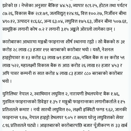
झरेको छ । नेप्सेका अनुसार बैंकिङ ४४.५३, व्यापार १८९.२५, होटल तथा पर्यटन
८७.२६, विकास बैंक २८१.७९, जलविद्युत् १२४.९६, वित्त १००.२७, निर्जीवन बीमा
४९०.१२, उत्पादन १८६.६८, अन्य ६३.०४, लघुवित्त १७५.६३, जीवन बीमा ५०७.६१,
सामूहिक लगानी कोष ०.२ र लगानी ३.१५ अङ्कले ओरालो लागेका छन् ।
कारोबारका आधारमा मञ्जश्री फाइनान्स शीर्ष स्थानमा रह्यो । सो बैंकको रु ३१
करोड २८ लाख ८३ हजार १९१ बराबरको कारोबार भयो । यस्तै, नेशनल
हाइड्रोपावर रु १३ करोड ६३ लाख ७९ हजार ८६७, नबिल बैंक रु ११ करोड ५९
लाख ५२२, महालक्ष्मी विकास बैंक रु आठ करोड २६ लाख १२ हजार ४५३ र
अपि पावर कम्पनी रु सात करोड ४ लाख ८३ हजार ८८० बराबरको कारोबार
भयो ।
युनिलिभर नेपाल २, स्वाभिमान लघुवित्त २, नारायणी डेभलपमेन्ट बैंक १.४६,
गुडविल फाइनान्सको डिवेञ्चर १.३५ र मञ्जुश्री फाइनान्सका लगानीकर्ताले १.१५
प्रतिशतले कमाए । नयाँ सारथी लघुवित्त १०, लक्ष्मी इक्विटी फण्ड ९.६२, जानकी
फाइनान्स ९.१७, नेपाल हाइड्रो डेभलपर ९.०५ र समता घरेलु लघुवित्तको सेयर
८.९६ प्रतिशतले घट्यो । आइतबारको कारोबारपछि बजार पूँजीकरण रु ३३ खर्ब