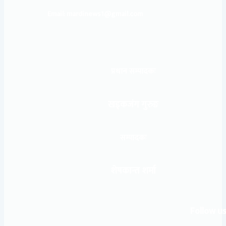
Email: mardinews1@gmail.com
प्रधान सम्पादकः
खड्कजंग गुरुङ
सम्पादकः
शेषकान्त शर्मा
Follow us