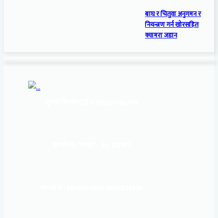
बाघ र चितुवा अनुगमन र
नियन्त्रण गर्न खोरसहित
क्यामरा जडान
सूचना बिभाग दर्ता नं:
१६९३/२०७६/७७
कार्यालय :
पोखरा – १०, इन्द्रमार्ग
सम्पर्क नं : 9856031933, 9856023326