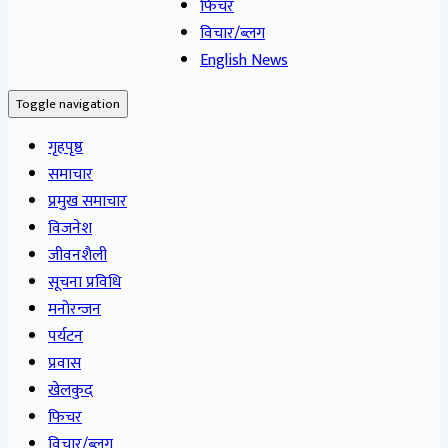
फिचर
विचार/ब्लग
English News
Toggle navigation
गृहपृष्ठ
समाचार
प्रमुख समाचार
विजनेश
जीवनशैली
सूचना प्रविधि
मनोरन्जन
पर्यटन
प्रवास
खेलकुद
फिचर
विचार/ब्लग