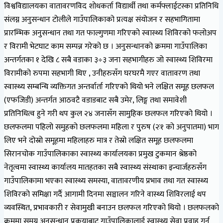
विश्वविद्यालयका वातावरणविद शोधकर्ता विद्यार्थी तथा कर्मफ्लाईटस्का प्रतिनिधि
संलग्न अनुसन्धान टोलीले गाउँपालिकाको प्रत्यक्ष संयोजन र सहभागितामा
प्रारम्भिक अनुसन्धान तथा गत फाल्गुणमा गरिएको स्वास्थ्य शिविरको फलोअप
र विरामी भेटघाट काम सम्पन्न गरेको छ । अनुसन्धानको क्रममा गाउँपालिका
अन्तर्गतका १ देखि ८ सबै वडाका ३÷३ जना सहभागीहरु जो स्वास्थ्य शिविरमा
विरामीको रुपमा सहभागी थिए , उनीहरुसँग घरघरमै गएर वातावरण तथा
स्वास्थ्य सम्बन्धि व्यक्तिगत अन्तर्वार्ता गरिएको थियो भने लक्षित समूह छलफल
(एफजिडी) अन्तर्गत आठवटै वडाडबाट सबै उमेर, लिङ्ग तथा समावेशी
प्रतिनिधित्व हुने गरी थप कुल २४ जनासँग सामुहिक छलफल गरिएको थियो ।
छलफलमा पहिलो समुहको छलफलमा महिला र पुरुष (२ः१ को अनुपातमा) भाग
लिए भने दोस्रो समूहमा महिलाहरु मात्र र तेस्रो लक्षित समूह छलफलमा
सिरानचोक गाउँपालिकाका स्वास्थ्य कार्यालयका प्रमुख टुकमान श्रेष्ठको
नेतृत्वमा स्वास्थ्य कार्यालय मातहतका सबै स्वास्थ्य संस्थाका इन्चार्जहरुसँग
गाउँपालिकामा भएका स्वास्थ्य समस्या, वातावरणीय प्रभाव तथा गत स्वास्थ्य
शिविरको समिक्षा गर्दै आगामी दिनमा सञ्चालन गरिने वास्थ्य शिविरलाई थप
व्यवस्थित, प्रभावकारी र सेवामुखी बनाउन छलफल गरिएको थियो । छलफलको
क्रममा समग्र अनुसन्धान प्रकृयाबाट गाउँपालिकालाई स्वास्थ्य सेवा प्रवाह गर्न