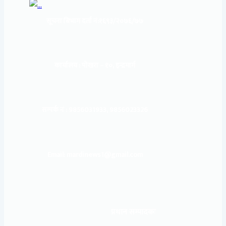
सूचना बिभाग दर्ता नं:
१६९३/२०७६/७७
कार्यालय :
पोखरा – १०, इन्द्रमार्ग
सम्पर्क नं : 9856031933, 9856023326
Email: mardinews1@gmail.com
प्रधान सम्पादकः